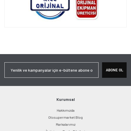
Bu ürünün fiyat bilgisi, resim, ürün açıklamalarında ve diğer
konularda yetersiz gördüğünüz noktaları öneri formunu kullanarak
Bu ürüne ilk yorumu siz yapın!
tarafımıza iletebilirsiniz.
Görüş ve önerileriniz için teşekkür ederiz.
Yorum Yaz
Ürün resmi kalitesiz, bozuk veya görüntülenemiyor.
ABONE OL
Ürün açıklamasında eksik bilgiler bulunuyor.
Ürün bilgilerinde hatalar bulunuyor.
Ürün fiyatı diğer sitelerden daha pahalı.
Bu ürüne benzer farklı alternatifler olmalı.
Kurumsal
Hakkımızda
Otosupermarket Blog
Markalarımız