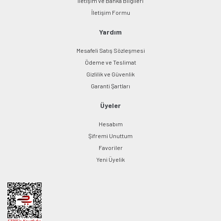
İletişim ve Banka Bilgileri
Gönder
İletişim Formu
Yardım
Mesafeli Satış Sözleşmesi
Ödeme ve Teslimat
Gizlilik ve Güvenlik
Garanti Şartları
Üyeler
Hesabım
Şifremi Unuttum
Favoriler
Yeni Üyelik