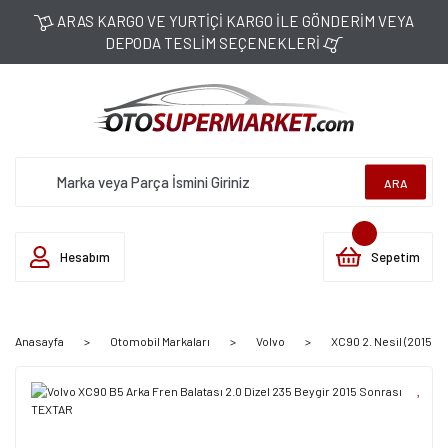
ARAS KARGO VE YURTİÇİ KARGO İLE GÖNDERİM VEYA
DEPODA TESLİM SEÇENEKLERİ
ARA
Hesabım
Sepetim
Anasayfa
Otomobil Markaları
Volvo
XC90 2. Nesil (2015 S