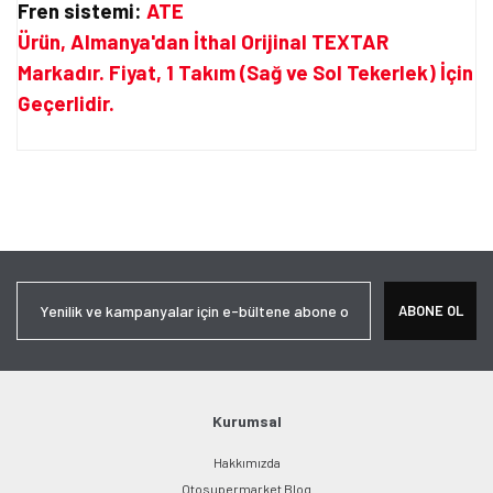
Fren sistemi:
ATE
Ürün, Almanya'dan İthal Orijinal TEXTAR
Markadır. Fiyat, 1 Takım (Sağ ve Sol Tekerlek) İçin
Geçerlidir.
Bu ürünün fiyat bilgisi, resim, ürün açıklamalarında ve diğer
konularda yetersiz gördüğünüz noktaları öneri formunu kullanarak
Bu ürüne ilk yorumu siz yapın!
tarafımıza iletebilirsiniz.
Görüş ve önerileriniz için teşekkür ederiz.
Yorum Yaz
Ürün resmi kalitesiz, bozuk veya görüntülenemiyor.
ABONE OL
Ürün açıklamasında eksik bilgiler bulunuyor.
Ürün bilgilerinde hatalar bulunuyor.
Ürün fiyatı diğer sitelerden daha pahalı.
Bu ürüne benzer farklı alternatifler olmalı.
Kurumsal
Hakkımızda
Otosupermarket Blog