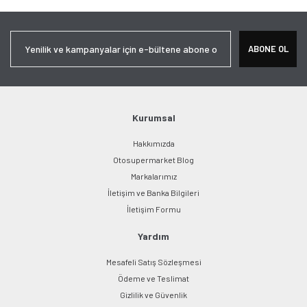
Görüş ve önerileriniz için teşekkür ederiz.
Yorum Yaz
Ürün resmi kalitesiz, bozuk veya görüntülenemiyor.
ABONE OL
Ürün açıklamasında eksik bilgiler bulunuyor.
Ürün bilgilerinde hatalar bulunuyor.
Ürün fiyatı diğer sitelerden daha pahalı.
Bu ürüne benzer farklı alternatifler olmalı.
Kurumsal
Hakkımızda
Otosupermarket Blog
Markalarımız
İletişim ve Banka Bilgileri
Gönder
İletişim Formu
Yardım
Mesafeli Satış Sözleşmesi
Ödeme ve Teslimat
Gizlilik ve Güvenlik