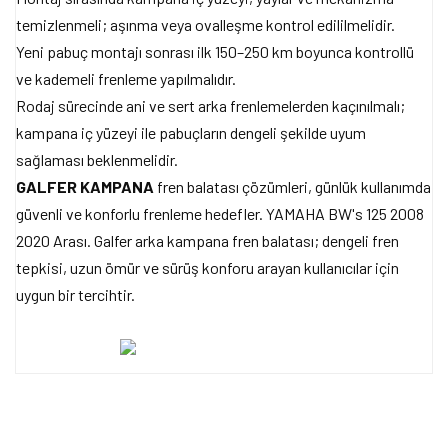
temizlenmeli; aşınma veya ovalleşme kontrol edililmelidir.
Yeni pabuç montajı sonrası ilk 150–250 km boyunca kontrollü
ve kademeli frenleme yapılmalıdır.
Rodaj sürecinde ani ve sert arka frenlemelerden kaçınılmalı;
kampana iç yüzeyi ile pabuçların dengeli şekilde uyum
sağlaması beklenmelidir.
GALFER KAMPANA
fren balatası çözümleri, günlük kullanımda
güvenli ve konforlu frenleme hedefler. YAMAHA BW's 125 2008
2020 Arası. Galfer arka kampana fren balatası; dengeli fren
tepkisi, uzun ömür ve sürüş konforu arayan kullanıcılar için
uygun bir tercihtir.
Bu ürünün fiyat bilgisi, resim, ürün açıklamalarında ve diğer
konularda yetersiz gördüğünüz noktaları öneri formunu kullanarak
Bu ürüne ilk yorumu siz yapın!
tarafımıza iletebilirsiniz.