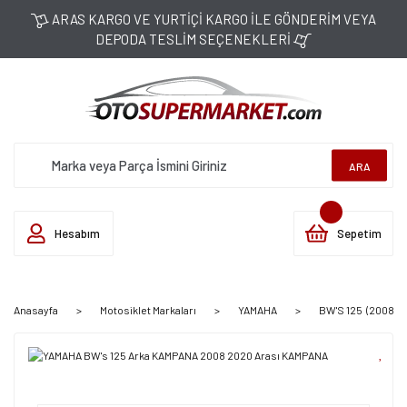
ARAS KARGO VE YURTİÇİ KARGO İLE GÖNDERİM VEYA
DEPODA TESLİM SEÇENEKLERİ
ARA
Hesabım
Sepetim
Anasayfa
Motosiklet Markaları
YAMAHA
BW'S 125 (2008-2