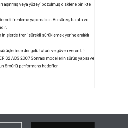
rı aşınmış veya yüzeyi bozulmuş disklerle birlikte
emeli frenleme yapılmalıdır. Bu süreç, balata ve
dir.
inişlerde freni sürekli sürüklemek yerine aralıklı
sürüşlerinde dengeli, tutarlı ve güven veren bir
ER S2 ABS 2007 Sonrası modellerin sürüş yapısı ve
uzun ömürlü performans hedefler.
ersiz gördüğünüz noktaları öneri formunu kullanarak
apın!