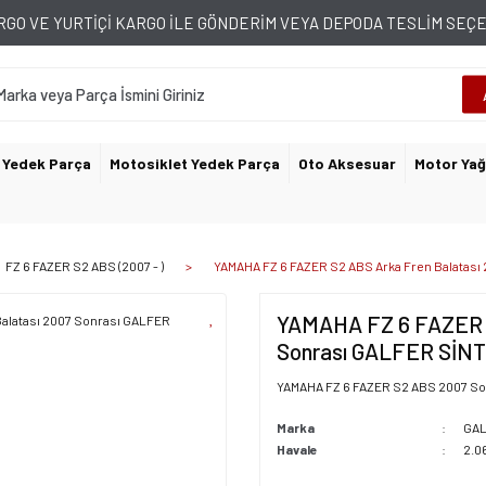
GO VE YURTİÇİ KARGO İLE GÖNDERİM VEYA DEPODA TESLİM SE
 Yedek Parça
Motosiklet Yedek Parça
Oto Aksesuar
Motor Yağ
FZ 6 FAZER S2 ABS (2007 - )
YAMAHA FZ 6 FAZER S2 ABS Arka Fren Balatas
YAMAHA FZ 6 FAZER S
Sonrası GALFER SİN
YAMAHA FZ 6 FAZER S2 ABS 2007 Sonr
Marka
GA
Havale
2.0