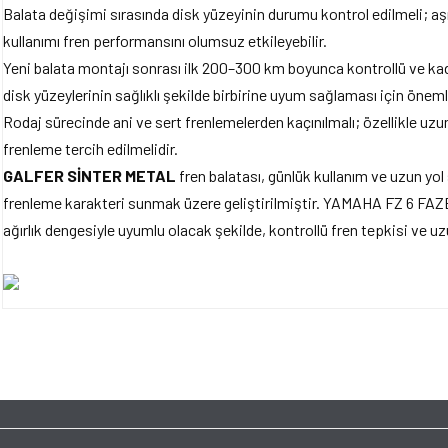
Balata değişimi sırasında disk yüzeyinin durumu kontrol edilmeli; aşı
kullanımı fren performansını olumsuz etkileyebilir.
Yeni balata montajı sonrası ilk 200–300 km boyunca kontrollü ve kad
disk yüzeylerinin sağlıklı şekilde birbirine uyum sağlaması için önemli
Rodaj sürecinde ani ve sert frenlemelerden kaçınılmalı; özellikle uzun 
frenleme tercih edilmelidir.
GALFER SİNTER METAL
fren balatası, günlük kullanım ve uzun yol 
frenleme karakteri sunmak üzere geliştirilmiştir. YAMAHA FZ 6 FAZ
ağırlık dengesiyle uyumlu olacak şekilde, kontrollü fren tepkisi ve 
Bu ürünün fiyat bilgisi, resim, ürün açıklamalarında ve diğer konularda yet
tarafımıza iletebilirsiniz.
Bu ürüne ilk yorumu siz y
Görüş ve önerileriniz için teşekkür ederiz.
Ürün resmi kalitesiz, bozuk veya görüntülenemiyor.
Yorum Yaz