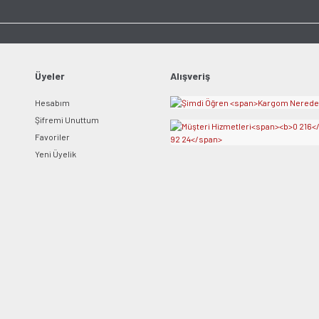
Ürün açıklamasında eksik bilgiler bulunuyor.
Ürün bilgilerinde hatalar bulunuyor.
Ürün fiyatı diğer sitelerden daha pahalı.
Bu ürüne benzer farklı alternatifler olmalı.
Üyeler
Alışveriş
Hesabım
Şifremi Unuttum
Favoriler
Yeni Üyelik
Gönder