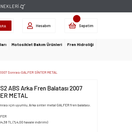
ÇENEKLERİ
Hesabım
Sepetim
ARA
ları
Motosiklet Bakım Ürünleri
Fren Hidroliği
ı 2007 Sonrası GALFER SİNTER METAL
2 ABS Arka Fren Balatası 2007
TER METAL
ası için uyumlu, Arka sinter metal GALFER fren balatası.
LFER
64,38 TL (%4,00 havale indirimi)