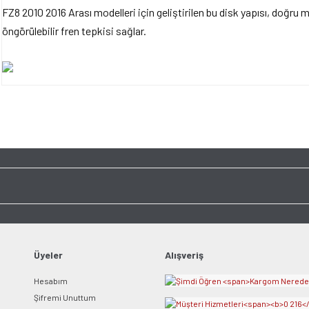
FZ8 2010 2016 Arası modelleri için geliştirilen bu disk yapısı, doğru m
öngörülebilir fren tepkisi sağlar.
Bu ürünün fiyat bilgisi, resim, ürün açıklamalarında ve diğer konularda yet
tarafımıza iletebilirsiniz.
Bu ürüne ilk yorumu siz y
Görüş ve önerileriniz için teşekkür ederiz.
Ürün resmi kalitesiz, bozuk veya görüntülenemiyor.
Yorum Yaz
Ürün açıklamasında eksik bilgiler bulunuyor.
Ürün bilgilerinde hatalar bulunuyor.
Ürün fiyatı diğer sitelerden daha pahalı.
Bu ürüne benzer farklı alternatifler olmalı.
Üyeler
Alışveriş
Hesabım
Şifremi Unuttum