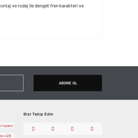
ontaj ve rodaj ile dengeli fren karakteri ve
ersiz gördüğünüz noktaları öneri formunu kullanarak
apın!
ABONE OL
Bizi Takip Edin