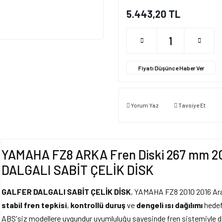
5.443,20 TL
Fiyatı Düşünce Haber Ver
Yorum Yaz
Tavsiye Et
YAMAHA FZ8 ARKA Fren Diski 267 mm 20
DALGALI SABİT ÇELİK DİSK
GALFER DALGALI SABİT ÇELİK DİSK
, YAMAHA FZ8 2010 2016 Aras
stabil fren tepkisi
,
kontrollü duruş
ve
dengeli ısı dağılımı
hedefl
ABS'siz modellere uygundur uyumluluğu sayesinde fren sistemiyle doğr