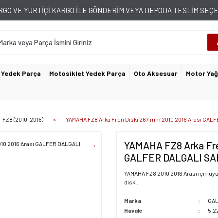
GO VE YURTİÇİ KARGO İLE GÖNDERİM VEYA DEPODA TESLİM SE
 Yedek Parça
Motosiklet Yedek Parça
Oto Aksesuar
Motor Yağ
FZ8 (2010-2016)
YAMAHA FZ8 Arka Fren Diski 267 mm 2010 2016 Arası GAL
YAMAHA FZ8 Arka Fren
GALFER DALGALI SAB
YAMAHA FZ8 2010 2016 Arası için uyu
diski.
Marka
GA
Havale
5.2