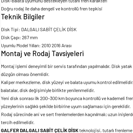
Disk–balata uyumunu destekleyen tutarlı fren karakteri
Doğru rodaj ile daha dengeli ve kontrollü fren tepkisi
Teknik Bilgiler
Disk Tipi: DALGALI SABİT ÇELİK DİSK
Disk Çapı: 267 mm
Uyumlu Model Yılları: 2010 2016 Arası
Montaj ve Rodaj Tavsiyeleri
Montaj işlemi deneyimli bir servis tarafından yapılmalıdır. Disk yata
düzgün olması önemlidir.
Kaliper merkezleme, disk yüzeyi ve balata uyumu kontrol edilmelidir
balatalar, disk değişimiyle birlikte yenilenmelidir.
Yeni disk sonrası ilk 200–300 km boyunca kontrollü ve kademeli frenl
yüzeylerinin sağlıklı şekilde birbirine uyum sağlaması için gereklidir.
Rodaj sürecinde ani ve sert frenlemelerden kaçınılmalı; uzun inişlerde
tercih edilmelidir.
GALFER DALGALI SABİT ÇELİK DİSK
teknolojisi, tutarlı frenle