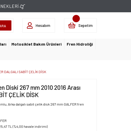
ÇENEKLERİ
Hesabım
Sepetim
ARA
ları
Motosiklet Bakım Ürünleri
Fren Hidroliği
FER DALGALI SABİT ÇELİK DİSK
 Diski 267 mm 2010 2016 Arası
İT ÇELİK DİSK
mlu, Arka dalgalı sabit çelik disk 267 mm GALFER fren
LFER
25,47 TL (%4,00 havale indirimi)