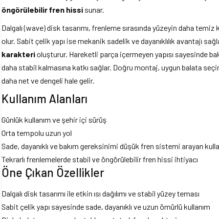
öngörülebilir fren hissi
sunar.
Dalgalı (wave) disk tasarımı, frenleme sırasında yüzeyin daha temiz 
olur. Sabit çelik yapı ise mekanik sadelik ve dayanıklılık avantajı sa
karakteri
oluşturur. Hareketli parça içermeyen yapısı sayesinde ba
daha stabil kalmasına katkı sağlar. Doğru montaj, uygun balata seçimi
daha net ve dengeli hale gelir.
Kullanım Alanları
Günlük kullanım ve şehir içi sürüş
Orta tempolu uzun yol
Sade, dayanıklı ve bakım gereksinimi düşük fren sistemi arayan kulla
Tekrarlı frenlemelerde stabil ve öngörülebilir fren hissi ihtiyacı
Öne Çıkan Özellikler
Dalgalı disk tasarımı ile etkin ısı dağılımı ve stabil yüzey teması
Sabit çelik yapı sayesinde sade, dayanıklı ve uzun ömürlü kullanım