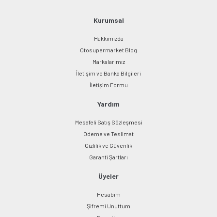
Ürün fiyatı diğer sitelerden daha pahalı.
Bu ürüne benzer farklı alternatifler olmalı.
Kurumsal
Hakkımızda
Otosupermarket Blog
Markalarımız
İletişim ve Banka Bilgileri
Gönder
İletişim Formu
Yardım
Mesafeli Satış Sözleşmesi
Ödeme ve Teslimat
Gizlilik ve Güvenlik
Garanti Şartları
Üyeler
Hesabım
Şifremi Unuttum