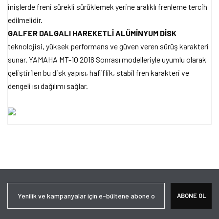
inişlerde freni sürekli sürüklemek yerine aralıklı frenleme tercih
edilmelidir.
GALFER DALGALI HAREKETLİ ALÜMİNYUM DİSK
teknolojisi, yüksek performans ve güven veren sürüş karakteri
sunar. YAMAHA MT-10 2016 Sonrası modelleriyle uyumlu olarak
geliştirilen bu disk yapısı, hafiflik, stabil fren karakteri ve
dengeli ısı dağılımı sağlar.
Bu ürünün fiyat bilgisi, resim, ürün açıklamalarında ve diğer
konularda yetersiz gördüğünüz noktaları öneri formunu kullanarak
Bu ürüne ilk yorumu siz yapın!
tarafımıza iletebilirsiniz.
Görüş ve önerileriniz için teşekkür ederiz.
Yorum Yaz
Ürün resmi kalitesiz, bozuk veya görüntülenemiyor.
ABONE OL
Ürün açıklamasında eksik bilgiler bulunuyor.
Ürün bilgilerinde hatalar bulunuyor.