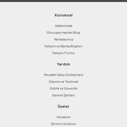
Ürün fiyatı diğer sitelerden daha pahalı.
Bu ürüne benzer farklı alternatifler olmalı.
Kurumsal
Hakkımızda
Otosupermarket Blog
Markalarımız
İletişim ve Banka Bilgileri
Gönder
İletişim Formu
Yardım
Mesafeli Satış Sözleşmesi
Ödeme ve Teslimat
Gizlilik ve Güvenlik
Garanti Şartları
Üyeler
Hesabım
Şifremi Unuttum