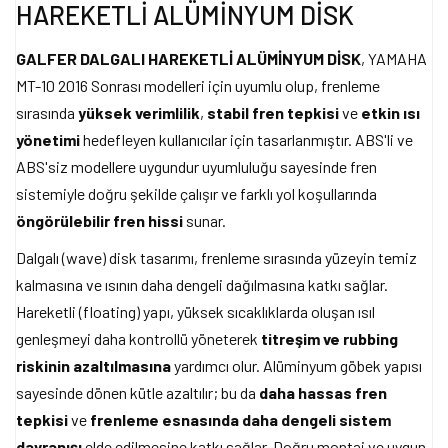
HAREKETLİ ALÜMİNYUM DİSK
GALFER DALGALI HAREKETLİ ALÜMİNYUM DİSK
, YAMAHA
MT-10 2016 Sonrası modelleri için uyumlu olup, frenleme
sırasında
yüksek verimlilik
,
stabil fren tepkisi
ve
etkin ısı
yönetimi
hedefleyen kullanıcılar için tasarlanmıştır. ABS'li ve
ABS'siz modellere uygundur uyumluluğu sayesinde fren
sistemiyle doğru şekilde çalışır ve farklı yol koşullarında
öngörülebilir fren hissi
sunar.
Dalgalı (wave) disk tasarımı, frenleme sırasında yüzeyin temiz
kalmasına ve ısının daha dengeli dağılmasına katkı sağlar.
Hareketli (floating) yapı, yüksek sıcaklıklarda oluşan ısıl
genleşmeyi daha kontrollü yöneterek
titreşim ve rubbing
riskinin azaltılmasına
yardımcı olur. Alüminyum göbek yapısı
sayesinde dönen kütle azaltılır; bu da
daha hassas fren
tepkisi
ve
frenleme esnasında daha dengeli sistem
davranışı
elde edilmesine katkı sağlar. Doğru montaj ve uygun