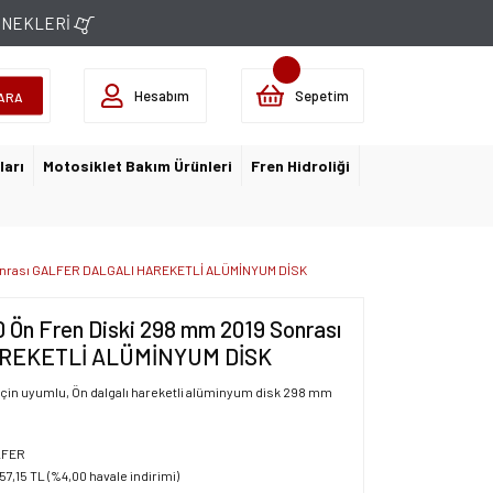
ÇENEKLERİ
Hesabım
Sepetim
ARA
ları
Motosiklet Bakım Ürünleri
Fren Hidroliği
Sonrası GALFER DALGALI HAREKETLİ ALÜMİNYUM DİSK
Ön Fren Diski 298 mm 2019 Sonrası
REKETLİ ALÜMİNYUM DİSK
çin uyumlu, Ön dalgalı hareketli alüminyum disk 298 mm
LFER
57,15 TL (%4,00 havale indirimi)