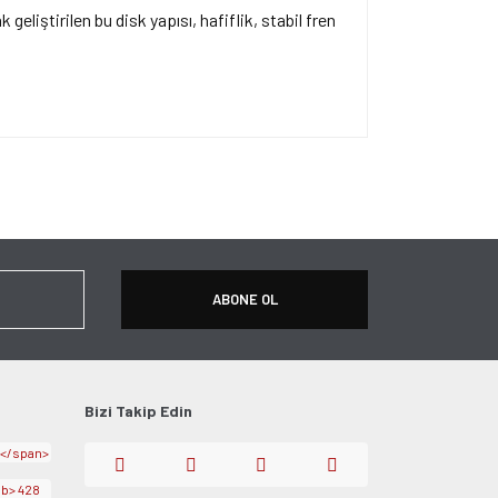
liştirilen bu disk yapısı, hafiflik, stabil fren
ersiz gördüğünüz noktaları öneri formunu kullanarak
apın!
ABONE OL
Bizi Takip Edin