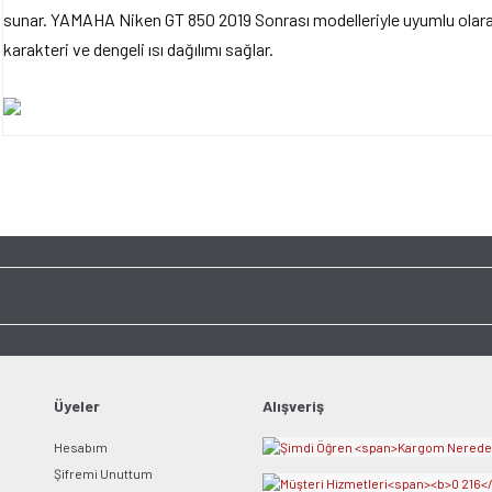
sunar. YAMAHA Niken GT 850 2019 Sonrası modelleriyle uyumlu olarak ge
karakteri ve dengeli ısı dağılımı sağlar.
Bu ürünün fiyat bilgisi, resim, ürün açıklamalarında ve diğer konularda yet
tarafımıza iletebilirsiniz.
Bu ürüne ilk yorumu siz y
Görüş ve önerileriniz için teşekkür ederiz.
Ürün resmi kalitesiz, bozuk veya görüntülenemiyor.
Yorum Yaz
Ürün açıklamasında eksik bilgiler bulunuyor.
Ürün bilgilerinde hatalar bulunuyor.
Ürün fiyatı diğer sitelerden daha pahalı.
Bu ürüne benzer farklı alternatifler olmalı.
Üyeler
Alışveriş
Hesabım
Şifremi Unuttum