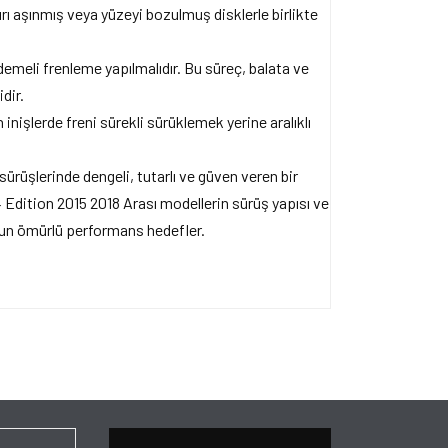
rı aşınmış veya yüzeyi bozulmuş disklerle birlikte
emeli frenleme yapılmalıdır. Bu süreç, balata ve
dir.
inişlerde freni sürekli sürüklemek yerine aralıklı
sürüşlerinde dengeli, tutarlı ve güven veren bir
Edition 2015 2018 Arası modellerin sürüş yapısı ve
uzun ömürlü performans hedefler.
ersiz gördüğünüz noktaları öneri formunu kullanarak
apın!