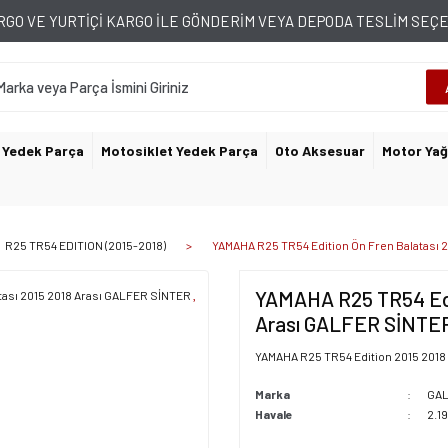
GO VE YURTİÇİ KARGO İLE GÖNDERİM VEYA DEPODA TESLİM SE
 Yedek Parça
Motosiklet Yedek Parça
Oto Aksesuar
Motor Yağ
R25 TR54 EDITION (2015-2018)
YAMAHA R25 TR54 Edition Ön Fren Balatası 
YAMAHA R25 TR54 Edit
Arası GALFER SİNTE
YAMAHA R25 TR54 Edition 2015 2018 A
Marka
GA
Havale
2.19