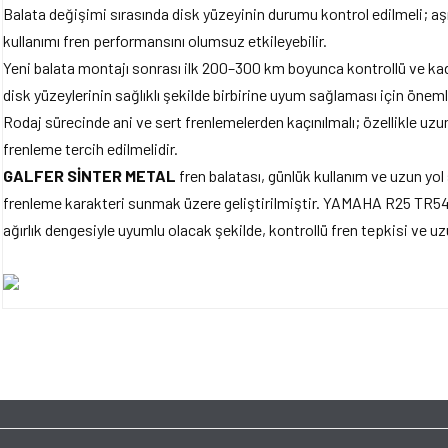
Balata değişimi sırasında disk yüzeyinin durumu kontrol edilmeli; aşı
kullanımı fren performansını olumsuz etkileyebilir.
Yeni balata montajı sonrası ilk 200–300 km boyunca kontrollü ve kad
disk yüzeylerinin sağlıklı şekilde birbirine uyum sağlaması için önemli
Rodaj sürecinde ani ve sert frenlemelerden kaçınılmalı; özellikle uzun 
frenleme tercih edilmelidir.
GALFER SİNTER METAL
fren balatası, günlük kullanım ve uzun yol 
frenleme karakteri sunmak üzere geliştirilmiştir. YAMAHA R25 TR54 
ağırlık dengesiyle uyumlu olacak şekilde, kontrollü fren tepkisi ve 
Bu ürünün fiyat bilgisi, resim, ürün açıklamalarında ve diğer konularda yet
tarafımıza iletebilirsiniz.
Bu ürüne ilk yorumu siz y
Görüş ve önerileriniz için teşekkür ederiz.
Ürün resmi kalitesiz, bozuk veya görüntülenemiyor.
Yorum Yaz