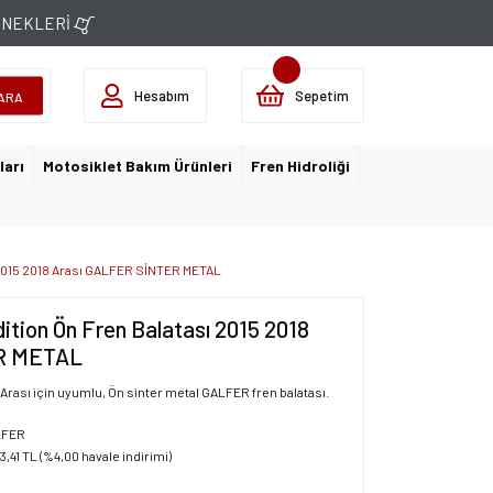
ÇENEKLERİ
Hesabım
Sepetim
ARA
ları
Motosiklet Bakım Ürünleri
Fren Hidroliği
2015 2018 Arası GALFER SİNTER METAL
ion Ön Fren Balatası 2015 2018
R METAL
rası için uyumlu, Ön sinter metal GALFER fren balatası.
LFER
3,41 TL (%4,00 havale indirimi)