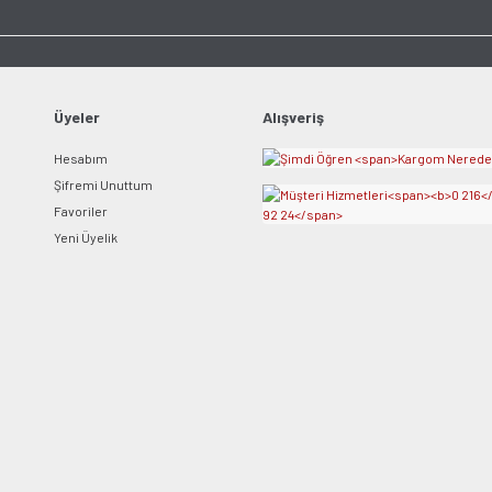
Ürün açıklamasında eksik bilgiler bulunuyor.
Ürün bilgilerinde hatalar bulunuyor.
Ürün fiyatı diğer sitelerden daha pahalı.
Bu ürüne benzer farklı alternatifler olmalı.
Üyeler
Alışveriş
Hesabım
Şifremi Unuttum
Favoriler
Yeni Üyelik
Gönder