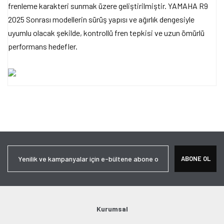
frenleme karakteri sunmak üzere geliştirilmiştir. YAMAHA R9
2025 Sonrası modellerin sürüş yapısı ve ağırlık dengesiyle
uyumlu olacak şekilde, kontrollü fren tepkisi ve uzun ömürlü
performans hedefler.
Bu ürünün fiyat bilgisi, resim, ürün açıklamalarında ve diğer
konularda yetersiz gördüğünüz noktaları öneri formunu kullanarak
Bu ürüne ilk yorumu siz yapın!
tarafımıza iletebilirsiniz.
Görüş ve önerileriniz için teşekkür ederiz.
Yorum Yaz
Ürün resmi kalitesiz, bozuk veya görüntülenemiyor.
ABONE OL
Ürün açıklamasında eksik bilgiler bulunuyor.
Ürün bilgilerinde hatalar bulunuyor.
Ürün fiyatı diğer sitelerden daha pahalı.
Bu ürüne benzer farklı alternatifler olmalı.
Kurumsal