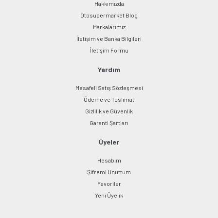
Hakkımızda
Otosupermarket Blog
Markalarımız
İletişim ve Banka Bilgileri
Gönder
İletişim Formu
Yardım
Mesafeli Satış Sözleşmesi
Ödeme ve Teslimat
Gizlilik ve Güvenlik
Garanti Şartları
Üyeler
Hesabım
Şifremi Unuttum
Favoriler
Yeni Üyelik