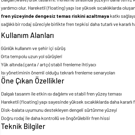
yardımcı olur. Hareketli (floating) yapı ise yüksek sıcaklıklarda oluş
fren yüzeyinde dengesiz temas riskini azaltmaya
katkı sağlaya
sağlıklı bir rodaj süreciyle birlikte fren tepkisi daha tutarlı ve kararlı ha
Kullanım Alanları
Günlük kullanım ve şehir içi sürüş
Orta tempolu uzun yol sürüşleri
Yük altında (çanta / artçı) stabil frenleme ihtiyacı
Isı yönetiminin önemli olduğu tekrarlı frenleme senaryoları
Öne Çıkan Özellikler
Dalgalı tasarım ile etkin ısı dağılımı ve stabil fren yüzey teması
Hareketli (floating) yapı sayesinde yüksek sıcaklıklarda daha kararlı
Disk–balata uyumunu destekleyen dengeli sürtünme yüzeyi
Doğru rodaj ile daha kontrollü ve öngörülebilir fren hissi
Teknik Bilgiler