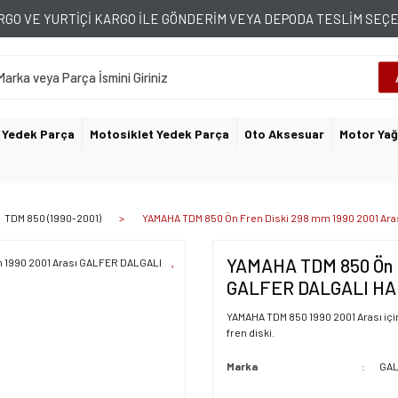
GO VE YURTİÇİ KARGO İLE GÖNDERİM VEYA DEPODA TESLİM SE
 Yedek Parça
Motosiklet Yedek Parça
Oto Aksesuar
Motor Yağ
TDM 850 (1990-2001)
YAMAHA TDM 850 Ön Fren Diski 298 mm 1990 2001 Ar
YAMAHA TDM 850 Ön Fr
GALFER DALGALI HA
YAMAHA TDM 850 1990 2001 Arası içi
fren diski.
Marka
GA