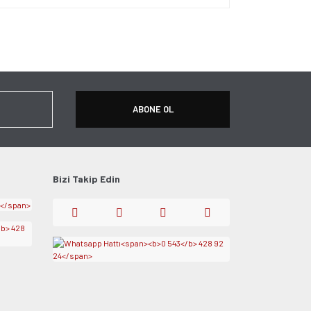
ersiz gördüğünüz noktaları öneri formunu kullanarak
apın!
ABONE OL
Bizi Takip Edin