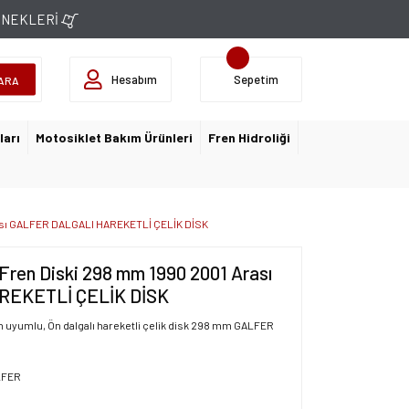
ÇENEKLERİ
Hesabım
Sepetim
ARA
ları
Motosiklet Bakım Ürünleri
Fren Hidroliği
ası GALFER DALGALI HAREKETLİ ÇELİK DİSK
en Diski 298 mm 1990 2001 Arası
REKETLİ ÇELİK DİSK
n uyumlu, Ön dalgalı hareketli çelik disk 298 mm GALFER
LFER