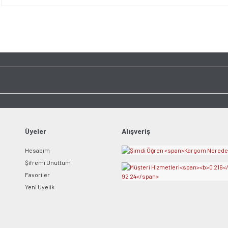
Bu ürünün fiyat bilgisi, resim, ürün açıklamalarında ve diğer konularda yet
tarafımıza iletebilirsiniz.
Bu ürüne ilk yorumu siz y
Görüş ve önerileriniz için teşekkür ederiz.
Ürün resmi kalitesiz, bozuk veya görüntülenemiyor.
Yorum Yaz
Ürün açıklamasında eksik bilgiler bulunuyor.
Ürün bilgilerinde hatalar bulunuyor.
Ürün fiyatı diğer sitelerden daha pahalı.
Bu ürüne benzer farklı alternatifler olmalı.
Üyeler
Alışveriş
Hesabım
Şifremi Unuttum
Favoriler
Yeni Üyelik
Gönder