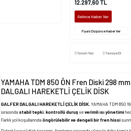
12.297,60 TL
Gelince Haber Ver
Fiyatı Düşünce Haber Ver
Yorum Yaz
Tavsiye Et
YAMAHA TDM 850 ÖN Fren Diski 298 mm 
DALGALI HAREKETLİ ÇELİK DİSK
GALFER DALGALI HAREKETLİ ÇELİK DİSK
, YAMAHA TDM 850 1990
sırasında
stabil tepki
,
kontrollü duruş
ve
verimli ısı yönetimi
hed
Farklı yol koşullarında
öngörülebilir ve dengeli bir fren hissi
sunm
Dalgalı (wave) disk tasarımı, frenleme sırasında yüzeyin daha temiz 