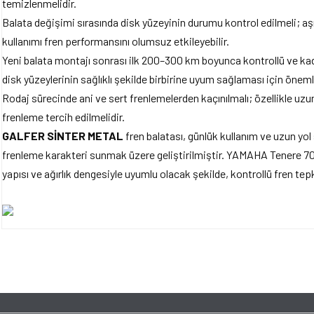
temizlenmelidir.
Balata değişimi sırasında disk yüzeyinin durumu kontrol edilmeli; aşı
kullanımı fren performansını olumsuz etkileyebilir.
Yeni balata montajı sonrası ilk 200–300 km boyunca kontrollü ve kad
disk yüzeylerinin sağlıklı şekilde birbirine uyum sağlaması için önemli
Rodaj sürecinde ani ve sert frenlemelerden kaçınılmalı; özellikle uzun 
frenleme tercih edilmelidir.
GALFER SİNTER METAL
fren balatası, günlük kullanım ve uzun yol 
frenleme karakteri sunmak üzere geliştirilmiştir. YAMAHA Tenere 70
yapısı ve ağırlık dengesiyle uyumlu olacak şekilde, kontrollü fren t
Bu ürünün fiyat bilgisi, resim, ürün açıklamalarında ve diğer konularda yet
tarafımıza iletebilirsiniz.
Bu ürüne ilk yorumu siz y
Görüş ve önerileriniz için teşekkür ederiz.
Ürün resmi kalitesiz, bozuk veya görüntülenemiyor.
Yorum Yaz