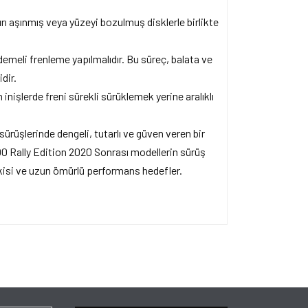
rı aşınmış veya yüzeyi bozulmuş disklerle birlikte
emeli frenleme yapılmalıdır. Bu süreç, balata ve
dir.
inişlerde freni sürekli sürüklemek yerine aralıklı
sürüşlerinde dengeli, tutarlı ve güven veren bir
0 Rally Edition 2020 Sonrası modellerin sürüş
epkisi ve uzun ömürlü performans hedefler.
ersiz gördüğünüz noktaları öneri formunu kullanarak
apın!