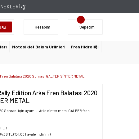
ÇENEKLERİ
Hesabım
Sepetim
ARA
ları
Motosiklet Bakım Ürünleri
Fren Hidroliği
a Fren Balatası 2020 Sonrası GALFER SİNTER METAL
lly Edition Arka Fren Balatası 2020
TER METAL
20 Sonrası için uyumlu, Arka sinter metal GALFER fren
LFER
64,38 TL (%4,00 havale indirimi)