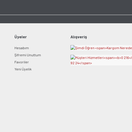
Ürün açıklamasında eksik bilgiler bulunuyor.
Ürün bilgilerinde hatalar bulunuyor.
Ürün fiyatı diğer sitelerden daha pahalı.
Bu ürüne benzer farklı alternatifler olmalı.
Üyeler
Alışveriş
Hesabım
Şifremi Unuttum
Favoriler
Yeni Üyelik
Gönder