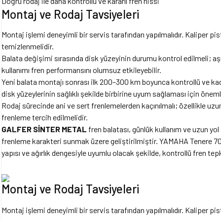
Doğru rodaj ile daha kontrollü ve kararlı fren hissi
Montaj ve Rodaj Tavsiyeleri
Montaj işlemi deneyimli bir servis tarafından yapılmalıdır. Kaliper pi
temizlenmelidir.
Balata değişimi sırasında disk yüzeyinin durumu kontrol edilmeli; aşı
kullanımı fren performansını olumsuz etkileyebilir.
Yeni balata montajı sonrası ilk 200–300 km boyunca kontrollü ve kad
disk yüzeylerinin sağlıklı şekilde birbirine uyum sağlaması için önemli
Rodaj sürecinde ani ve sert frenlemelerden kaçınılmalı; özellikle uzun 
frenleme tercih edilmelidir.
GALFER SİNTER METAL
fren balatası, günlük kullanım ve uzun yol 
frenleme karakteri sunmak üzere geliştirilmiştir. YAMAHA Tenere 70
yapısı ve ağırlık dengesiyle uyumlu olacak şekilde, kontrollü fren t
Montaj ve Rodaj Tavsiyeleri
Montaj işlemi deneyimli bir servis tarafından yapılmalıdır. Kaliper pi