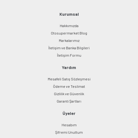
Ürün fiyatı diğer sitelerden daha pahalı.
Bu ürüne benzer farklı alternatifler olmalı.
Kurumsal
Hakkımızda
Otosupermarket Blog
Markalarımız
İletişim ve Banka Bilgileri
Gönder
İletişim Formu
Yardım
Mesafeli Satış Sözleşmesi
Ödeme ve Teslimat
Gizlilik ve Güvenlik
Garanti Şartları
Üyeler
Hesabım
Şifremi Unuttum