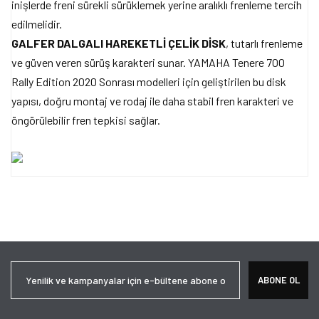
inişlerde freni sürekli sürüklemek yerine aralıklı frenleme tercih
edilmelidir.
GALFER DALGALI HAREKETLİ ÇELİK DİSK
, tutarlı frenleme
ve güven veren sürüş karakteri sunar. YAMAHA Tenere 700
Rally Edition 2020 Sonrası modelleri için geliştirilen bu disk
yapısı, doğru montaj ve rodaj ile daha stabil fren karakteri ve
öngörülebilir fren tepkisi sağlar.
Bu ürünün fiyat bilgisi, resim, ürün açıklamalarında ve diğer
konularda yetersiz gördüğünüz noktaları öneri formunu kullanarak
Bu ürüne ilk yorumu siz yapın!
tarafımıza iletebilirsiniz.
Görüş ve önerileriniz için teşekkür ederiz.
Yorum Yaz
Ürün resmi kalitesiz, bozuk veya görüntülenemiyor.
ABONE OL
Ürün açıklamasında eksik bilgiler bulunuyor.
Ürün bilgilerinde hatalar bulunuyor.