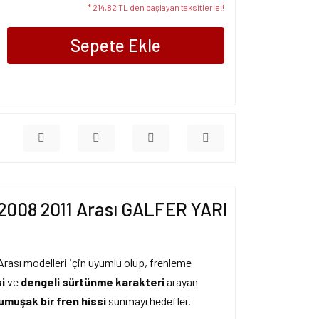
* 214,82 TL den başlayan taksitlerle!!
Sepete Ekle
008 2011 Arası GALFER YARI
ası modelleri için uyumlu olup, frenleme
i
ve
dengeli sürtünme karakteri
arayan
umuşak bir fren hissi
sunmayı hedefler.