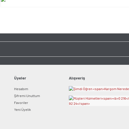
Bu ürünün fiyat bilgisi, resim, ürün açıklamalarında ve diğer konularda yet
tarafımıza iletebilirsiniz.
Bu ürüne ilk yorumu siz y
Görüş ve önerileriniz için teşekkür ederiz.
Ürün resmi kalitesiz, bozuk veya görüntülenemiyor.
Yorum Yaz
Ürün açıklamasında eksik bilgiler bulunuyor.
Ürün bilgilerinde hatalar bulunuyor.
Ürün fiyatı diğer sitelerden daha pahalı.
Bu ürüne benzer farklı alternatifler olmalı.
Üyeler
Alışveriş
Hesabım
Şifremi Unuttum
Favoriler
Yeni Üyelik
Gönder