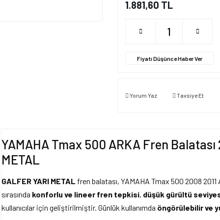
1.881,60 TL
Fiyatı Düşünce Haber Ver
Yorum Yaz
Tavsiye Et
YAMAHA Tmax 500 ARKA Fren Balatası 2
METAL
GALFER YARI METAL
fren balatası, YAMAHA Tmax 500 2008 2011 Ar
sırasında
konforlu ve lineer fren tepkisi
,
düşük gürültü seviyes
kullanıcılar için geliştirilmiştir. Günlük kullanımda
öngörülebilir ve y