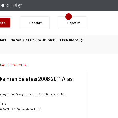
ÇENEKLERİ
Hesabım
Sepetim
ARA
ları
Motosiklet Bakım Ürünleri
Fren Hidroliği
ı GALFER YARI METAL
 Fren Balatası 2008 2011 Arası
n uyumlu, Arka yarı metal GALFER fren balatası.
LFER
06,34 TL (%4,00 havale indirimi)