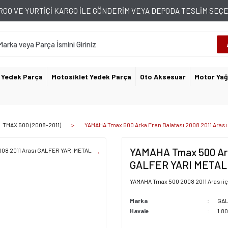
GO VE YURTİÇİ KARGO İLE GÖNDERİM VEYA DEPODA TESLİM SE
 Yedek Parça
Motosiklet Yedek Parça
Oto Aksesuar
Motor Yağ
TMAX 500 (2008-2011)
YAMAHA Tmax 500 Arka Fren Balatası 2008 2011 Aras
YAMAHA Tmax 500 Arka
GALFER YARI METAL
YAMAHA Tmax 500 2008 2011 Arası içi
Marka
GA
Havale
1.8