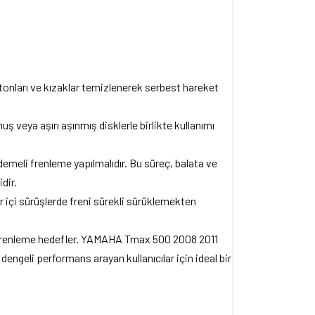
stonları ve kızaklar temizlenerek serbest hareket
ş veya aşırı aşınmış disklerle birlikte kullanımı
emeli frenleme yapılmalıdır. Bu süreç, balata ve
dir.
r içi sürüşlerde freni sürekli sürüklemekten
n frenleme hedefler. YAMAHA Tmax 500 2008 2011
 dengeli performans arayan kullanıcılar için ideal bir