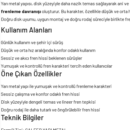
Yarı metal yapısı, disk yüzeyiyle daha nazik temas sağlayarak ani v
frenleme davranışı
oluşturur. Bu karakter, özellikle düşük ve orta h
Doğru disk uyumu, uygun montaj ve doğru rodaj süreciyle birlikte fren
Kullanım Alanları
Günlük kullanım ve şehir içi sürüş
Düşük ve orta hız aralığında konfor odaklı kullanım
Sessiz ve akıcı fren hissi beklenen sürüşler
Yumuşak ve kontrollü fren karakteri tercih eden kullanıcılar
Öne Çıkan Özellikler
Yarı metal yapı ile yumuşak ve kontrollü frenleme karakteri
Sessiz çalışma ve konfor odaklı fren hissi
Disk yüzeyiyle dengeli temas ve lineer fren tepkisi
Doğru rodaj ile daha tutarlı ve öngörülebilir fren hissi
Teknik Bilgiler
Formül Tipi: GALFER YARI METAL