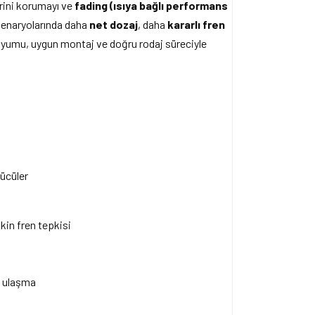
erini korumayı ve
fading (ısıya bağlı performans
 senaryolarında daha
net dozaj
, daha
kararlı fren
uyumu, uygun montaj ve doğru rodaj süreciyle
rücüler
in fren tepkisi
e ulaşma