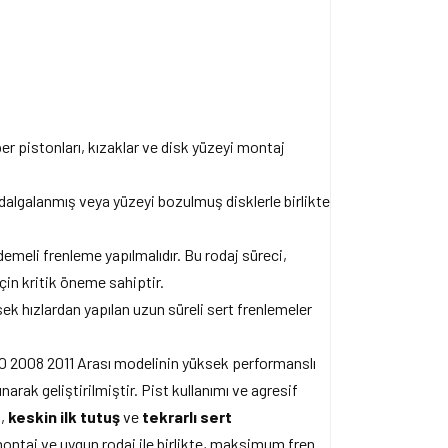
er pistonları, kızaklar ve disk yüzeyi montaj
 dalgalanmış veya yüzeyi bozulmuş disklerle birlikte
meli frenleme yapılmalıdır. Bu rodaj süreci,
için kritik öneme sahiptir.
sek hızlardan yapılan uzun süreli sert frenlemeler
 2008 2011 Arası modelinin yüksek performanslı
narak geliştirilmiştir. Pist kullanımı ve agresif
e
,
keskin ilk tutuş
ve
tekrarlı sert
ontaj ve uygun rodaj ile birlikte, maksimum fren