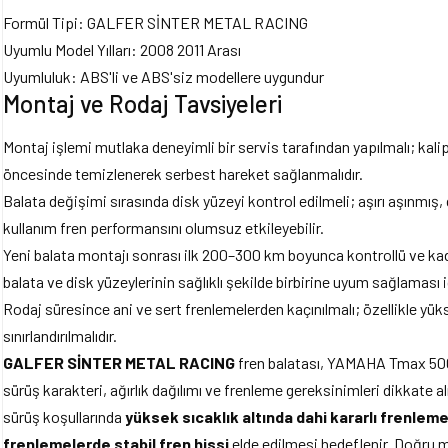
Formül Tipi: GALFER SİNTER METAL RACING
Uyumlu Model Yılları: 2008 2011 Arası
Uyumluluk: ABS'li ve ABS'siz modellere uygundur
Montaj ve Rodaj Tavsiyeleri
Montaj işlemi mutlaka deneyimli bir servis tarafından yapılmalı; kalip
öncesinde temizlenerek serbest hareket sağlanmalıdır.
Balata değişimi sırasında disk yüzeyi kontrol edilmeli; aşırı aşınmış,
kullanım fren performansını olumsuz etkileyebilir.
Yeni balata montajı sonrası ilk 200–300 km boyunca kontrollü ve kade
balata ve disk yüzeylerinin sağlıklı şekilde birbirine uyum sağlaması 
Rodaj süresince ani ve sert frenlemelerden kaçınılmalı; özellikle yük
sınırlandırılmalıdır.
GALFER SİNTER METAL RACING
fren balatası, YAMAHA Tmax 500
sürüş karakteri, ağırlık dağılımı ve frenleme gereksinimleri dikkate alı
sürüş koşullarında
yüksek sıcaklık altında dahi kararlı frenlem
frenlemelerde stabil fren hissi
elde edilmesi hedeflenir. Doğru m