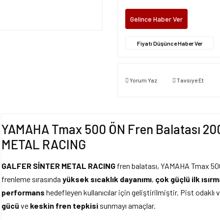
Gelince Haber Ver
Fiyatı Düşünce Haber Ver
Yorum Yaz
Tavsiye Et
YAMAHA Tmax 500 ÖN Fren Balatası 20
METAL RACING
GALFER SİNTER METAL RACING
fren balatası, YAMAHA Tmax 500 
frenleme sırasında
yüksek sıcaklık dayanımı
,
çok güçlü ilk ısır
performans
hedefleyen kullanıcılar için geliştirilmiştir. Pist odaklı
gücü
ve
keskin fren tepkisi
sunmayı amaçlar.