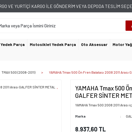
GO VE YURTİÇİ KARGO İLE GÖNDERİM VEYA DEPODA TESLİM SE
 Yedek Parça
Motosiklet Yedek Parça
Oto Aksesuar
Motor Yağ
TMAX 500 (2008-2011)
YAMAHA Tmax 500 Ön Fren Balatası 2008 2011 Aras
YAMAHA Tmax 500 Ön F
GALFER SİNTER MET
YAMAHA Tmax 500 2008 2011 Arası içi
Marka
GA
8.937,60 TL