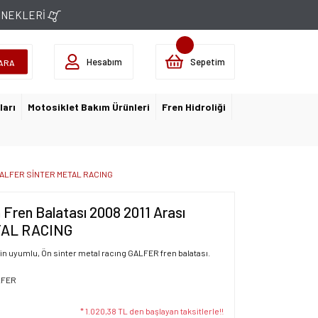
ÇENEKLERİ
Hesabım
Sepetim
ARA
ları
Motosiklet Bakım Ürünleri
Fren Hidroliği
ı GALFER SİNTER METAL RACING
ren Balatası 2008 2011 Arası
AL RACING
n uyumlu, Ön sinter metal racıng GALFER fren balatası.
LFER
* 1.020,38 TL den başlayan taksitlerle!!