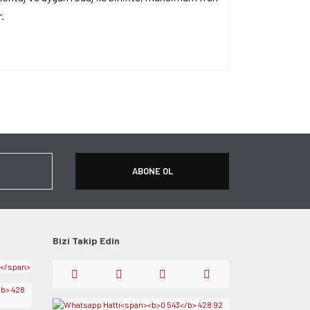
.
ersiz gördüğünüz noktaları öneri formunu kullanarak
apın!
ABONE OL
Bizi Takip Edin