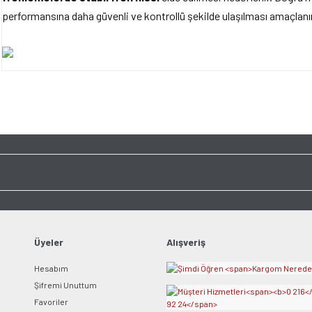
performansına daha güvenli ve kontrollü şekilde ulaşılması amaçlanır
Bu ürünün fiyat bilgisi, resim, ürün açıklamalarında ve diğer konularda yet
tarafımıza iletebilirsiniz.
Bu ürüne ilk yorumu siz y
Görüş ve önerileriniz için teşekkür ederiz.
Ürün resmi kalitesiz, bozuk veya görüntülenemiyor.
Yorum Yaz
Ürün açıklamasında eksik bilgiler bulunuyor.
Ürün bilgilerinde hatalar bulunuyor.
Ürün fiyatı diğer sitelerden daha pahalı.
Bu ürüne benzer farklı alternatifler olmalı.
Üyeler
Alışveriş
Hesabım
Şifremi Unuttum
Favoriler