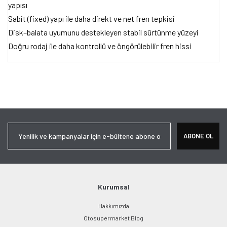
yapısı
Sabit (fixed) yapı ile daha direkt ve net fren tepkisi
Disk–balata uyumunu destekleyen stabil sürtünme yüzeyi
Doğru rodaj ile daha kontrollü ve öngörülebilir fren hissi
Bu ürünün fiyat bilgisi, resim, ürün açıklamalarında ve diğer
konularda yetersiz gördüğünüz noktaları öneri formunu kullanarak
Bu ürüne ilk yorumu siz yapın!
tarafımıza iletebilirsiniz.
Görüş ve önerileriniz için teşekkür ederiz.
Yorum Yaz
Ürün resmi kalitesiz, bozuk veya görüntülenemiyor.
ABONE OL
Ürün açıklamasında eksik bilgiler bulunuyor.
Ürün bilgilerinde hatalar bulunuyor.
Ürün fiyatı diğer sitelerden daha pahalı.
Bu ürüne benzer farklı alternatifler olmalı.
Kurumsal
Hakkımızda
Otosupermarket Blog