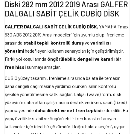
Diski 282 mm 2012 2019 Arası GALFER
DALGALI SABİT ÇELİK CUBİQ DİSK
GALFER DALGALI SABİT ÇELİK CUBİQ DİSK
, YAMAHA Tmax
530 ABS 2012 2019 Arası modelleri için uyumlu olup, frenleme
sırasında
stabil tepki
,
kontrollü duruş
ve
verimli ısı
yönetimi
hedefleyen kullanım senaryoları için geliştirilmiştir.
Farklı yol koşullarında
öngörülebilir, dengeli ve kararlı bir
fren hissi
sunmayı amaçlar.
CUBIQ yüzey tasarımı, frenleme sırasında balata ile temasın
daha dengeli dağılmasına yardımcı olurken ısının kontrollü
şekilde yönetilmesine katkı sağlar. Dalgalı (wave) form, disk
yüzeyinin daha etkin çalışmasına destek verirken, sabit (fixed)
yapı sayesinde
daha direkt ve net fren tepkisi
elde edilir. Bu
yapı, özellikle stabil ve öngörülebilir fren karakteri arayan
kullanıcılar için ideal bir çözümdür. Doğru balata seçimi, uygun