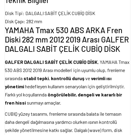
Teknik Bilgiler
Disk Tipi: DALGALI SABİT ÇELİK CUBİQ DİSK
Disk Çapı: 282 mm
YAMAHA Tmax 530 ABS ARKA Fren
Diski 282 mm 2012 2019 Arası GALFER
DALGALI SABİT ÇELİK CUBİQ DİSK
GALFER DALGALI SABİT ÇELİK CUBİQ DİSK
, YAMAHA Tmax
530 ABS 2012 2019 Arası modelleri için uyumlu olup, frenleme
sırasında
stabil tepki
,
kontrollü duruş
ve
verimli ısı
yönetimi
hedefleyen kullanım senaryoları için geliştirilmiştir.
Farklı yol koşullarında
öngörülebilir, dengeli ve kararlı bir
fren hissi
sunmayı amaçlar.
CUBIQ yüzey tasarımı, frenleme sırasında balata ile temasın
daha dengeli dağılmasına yardımcı olurken ısının kontrollü
şekilde yönetilmesine katkı sağlar. Dalgalı (wave) form, disk