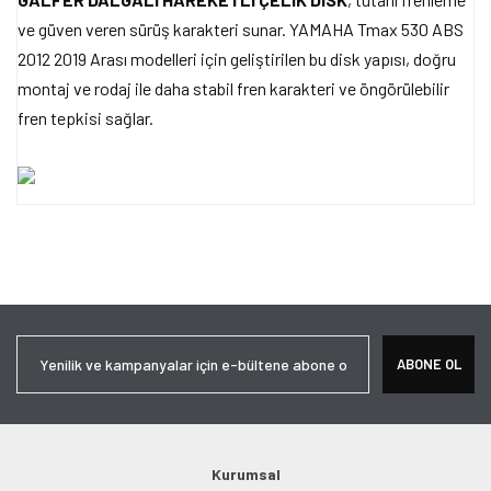
ve güven veren sürüş karakteri sunar. YAMAHA Tmax 530 ABS
2012 2019 Arası modelleri için geliştirilen bu disk yapısı, doğru
montaj ve rodaj ile daha stabil fren karakteri ve öngörülebilir
fren tepkisi sağlar.
Bu ürünün fiyat bilgisi, resim, ürün açıklamalarında ve diğer
konularda yetersiz gördüğünüz noktaları öneri formunu kullanarak
Bu ürüne ilk yorumu siz yapın!
tarafımıza iletebilirsiniz.
Görüş ve önerileriniz için teşekkür ederiz.
Yorum Yaz
Ürün resmi kalitesiz, bozuk veya görüntülenemiyor.
ABONE OL
Ürün açıklamasında eksik bilgiler bulunuyor.
Ürün bilgilerinde hatalar bulunuyor.
Ürün fiyatı diğer sitelerden daha pahalı.
Bu ürüne benzer farklı alternatifler olmalı.
Kurumsal