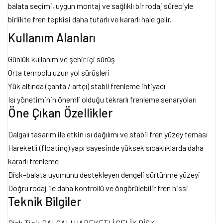
balata seçimi, uygun montaj ve sağlıklı bir rodaj süreciyle
birlikte fren tepkisi daha tutarlı ve kararlı hale gelir.
Kullanım Alanları
Günlük kullanım ve şehir içi sürüş
Orta tempolu uzun yol sürüşleri
Yük altında (çanta / artçı) stabil frenleme ihtiyacı
Isı yönetiminin önemli olduğu tekrarlı frenleme senaryoları
Öne Çıkan Özellikler
Dalgalı tasarım ile etkin ısı dağılımı ve stabil fren yüzey teması
Hareketli (floating) yapı sayesinde yüksek sıcaklıklarda daha
kararlı frenleme
Disk–balata uyumunu destekleyen dengeli sürtünme yüzeyi
Doğru rodaj ile daha kontrollü ve öngörülebilir fren hissi
Teknik Bilgiler
Disk Tipi: DALGALI HAREKETLİ ÇELİK DİSK