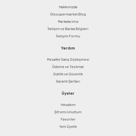
Hakkımızda
Otosupermarket Blog
Markalarımız
İletişim ve Banka Bilgileri
Gönder
İletişim Formu
Yardım
Mesafeli Satış Sözleşmesi
Ödeme ve Teslimat
Gizlilik ve Güvenlik
Garanti Şartları
Üyeler
Hesabım
Şifremi Unuttum
Favoriler
Yeni Üyelik