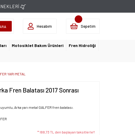
ÇENEKLERİ
Hesabım
Sepetim
ARA
ları
Motosiklet Bakım Ürünleri
Fren Hidroliği
ALFER YARI METAL
ka Fren Balatası 2017 Sonrası
 uyumlu, Arka yarı metal GALFER fren balatası.
LFER
* 188,73 TL den başlayan taksitlerle!!