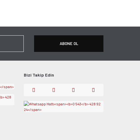
ersiz gördüğünüz noktaları öneri formunu kullanarak
apın!
ABONE OL
Bizi Takip Edin