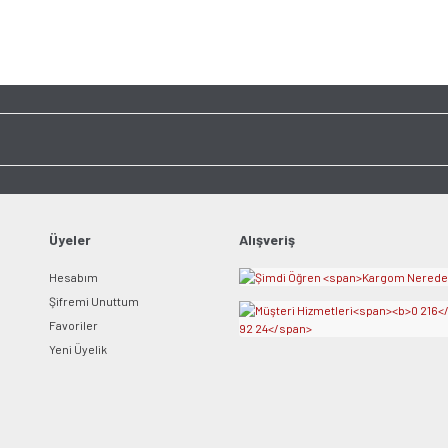
Bu ürünün fiyat bilgisi, resim, ürün açıklamalarında ve diğer konularda yet
tarafımıza iletebilirsiniz.
Bu ürüne ilk yorumu siz y
Görüş ve önerileriniz için teşekkür ederiz.
Ürün resmi kalitesiz, bozuk veya görüntülenemiyor.
Yorum Yaz
Ürün açıklamasında eksik bilgiler bulunuyor.
Ürün bilgilerinde hatalar bulunuyor.
Ürün fiyatı diğer sitelerden daha pahalı.
Bu ürüne benzer farklı alternatifler olmalı.
Üyeler
Alışveriş
Hesabım
Şifremi Unuttum
Favoriler
Yeni Üyelik
Gönder