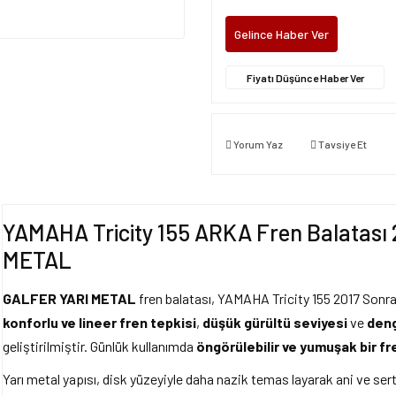
Gelince Haber Ver
Fiyatı Düşünce Haber Ver
Yorum Yaz
Tavsiye Et
YAMAHA Tricity 155 ARKA Fren Balatası
METAL
GALFER YARI METAL
fren balatası, YAMAHA Tricity 155 2017 Sonras
konforlu ve lineer fren tepkisi
,
düşük gürültü seviyesi
ve
deng
geliştirilmiştir. Günlük kullanımda
öngörülebilir ve yumuşak bir fr
Yarı metal yapısı, disk yüzeyiyle daha nazik temas layarak ani ve se