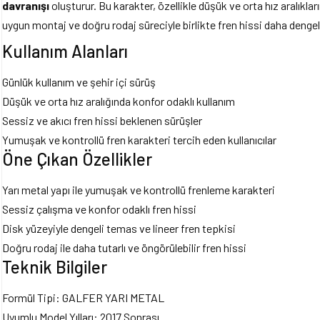
davranışı
oluşturur. Bu karakter, özellikle düşük ve orta hız aralıkla
uygun montaj ve doğru rodaj süreciyle birlikte fren hissi daha dengeli
Kullanım Alanları
Günlük kullanım ve şehir içi sürüş
Düşük ve orta hız aralığında konfor odaklı kullanım
Sessiz ve akıcı fren hissi beklenen sürüşler
Yumuşak ve kontrollü fren karakteri tercih eden kullanıcılar
Öne Çıkan Özellikler
Yarı metal yapı ile yumuşak ve kontrollü frenleme karakteri
Sessiz çalışma ve konfor odaklı fren hissi
Disk yüzeyiyle dengeli temas ve lineer fren tepkisi
Doğru rodaj ile daha tutarlı ve öngörülebilir fren hissi
Teknik Bilgiler
Formül Tipi: GALFER YARI METAL
Uyumlu Model Yılları: 2017 Sonrası