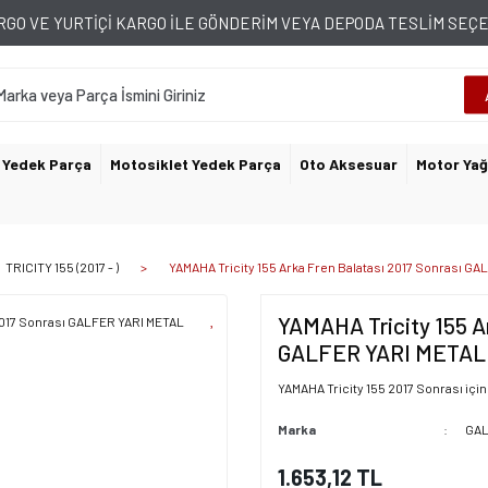
GO VE YURTİÇİ KARGO İLE GÖNDERİM VEYA DEPODA TESLİM SE
 Yedek Parça
Motosiklet Yedek Parça
Oto Aksesuar
Motor Yağ
TRICITY 155 (2017 - )
YAMAHA Tricity 155 Arka Fren Balatası 2017 Sonrası G
YAMAHA Tricity 155 Ar
GALFER YARI METAL
YAMAHA Tricity 155 2017 Sonrası için
Marka
GA
1.653,12 TL