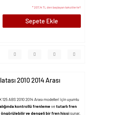
* 207,14 TL den başlayan taksitlerle!!
Sepete Ekle
tası 2010 2014 Arası
 125 ABS 2010 2014 Arası modelleri için uyumlu
ralığında kontrollü frenleme
ve
tutarlı fren
a
öngörülebilir ve dengeli bir fren hissi
sunar.