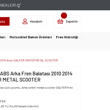
ÇENEKLERİ
Hesabım
Sepetim
ARA
ları
Motosiklet Bakım Ürünleri
Fren Hidroliği
10 2014 Arası GALFER SİNTER METAL SCOOTER
BS Arka Fren Balatası 2010 2014
ER METAL SCOOTER
ası için uyumlu, Arka sinter metal scooter GALFER fren
LFER
1,82 TL (%4,00 havale indirimi)