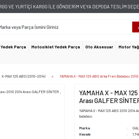
GO VE YURTİÇİ KARGO İLE GÖNDERİM VEYA DEPODA TESLİM SE
 Yedek Parça
Motosiklet Yedek Parça
Oto Aksesuar
Motor Yağ
X-MAX 125 ABS (2010-2014)
YAMAHA X - MAX 125 ABS Arka Fren Balatası 20
YAMAHA X - MAX 125 A
Arası GALFER SİNT
YAMAHA X - MAX 125 ABS 2010 2014 Ar
balatası.
Marka
GA
Havale
1.74