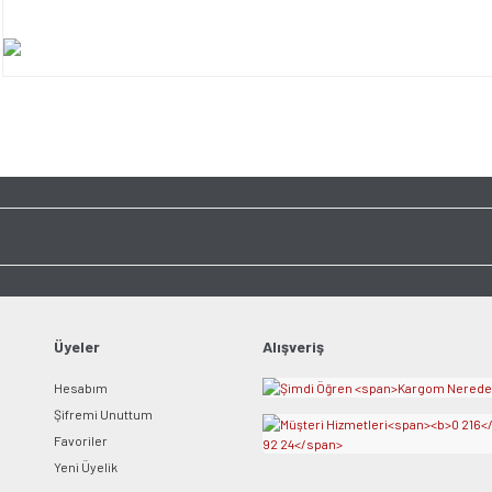
Bu ürünün fiyat bilgisi, resim, ürün açıklamalarında ve diğer konularda yet
tarafımıza iletebilirsiniz.
Bu ürüne ilk yorumu siz y
Görüş ve önerileriniz için teşekkür ederiz.
Ürün resmi kalitesiz, bozuk veya görüntülenemiyor.
Yorum Yaz
Ürün açıklamasında eksik bilgiler bulunuyor.
Ürün bilgilerinde hatalar bulunuyor.
Ürün fiyatı diğer sitelerden daha pahalı.
Bu ürüne benzer farklı alternatifler olmalı.
Üyeler
Alışveriş
Hesabım
Şifremi Unuttum
Favoriler
Yeni Üyelik
Gönder