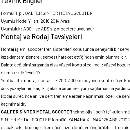
Teknik Bilgiler
Formül Tipi: GALFER SİNTER METAL SCOOTER
Uyumlu Model Yılları: 2010 2014 Arası
Uyumluluk: ABS'li ve ABS'siz modellere uygundur
Montaj ve Rodaj Tavsiyeleri
Montaj işlemi scooter fren sistemleri konusunda deneyimli bir servis 
kızaklar temizlenerek serbest hareket ettiğinden emin olunmalıdır.
Balata değişimi sırasında disk yüzeyi kontrol edilmeli; yüzeyi bozul
olumsuz etkileyebilir.
Yeni balata montajı sonrası ilk 200–300 km boyunca kontrollü ve kad
disk yüzeylerinin sağlıklı şekilde birbirine uyum sağlamasına yardımcı
Rodaj sürecinde ani ve sert frenlemelerden kaçınılmalı; özellikle şehi
kaçınılmalıdır.
GALFER SİNTER METAL SCOOTER
teknolojisi, şehir içi kullanı
SİNTER METAL SCOOTER formülü, YAMAHA X - MAX 125 ABS 2010 2014
olacak şekilde dengeli fren gücü, uzun ömür ve öngörülebilir fren his