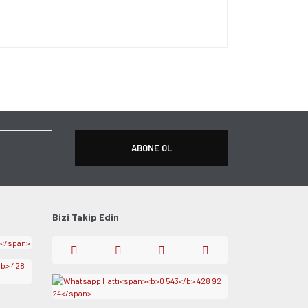
ersiz gördüğünüz noktaları öneri formunu kullanarak
apın!
ABONE OL
Bizi Takip Edin