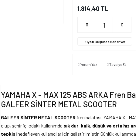
1.814,40 TL
Fiyatı Düşünce Haber Ver
Yorum Yaz
Tavsiye Et
YAMAHA X - MAX 125 ABS ARKA Fren Bala
GALFER SİNTER METAL SCOOTER
GALFER SİNTER METAL SCOOTER
fren balatası, YAMAHA X - MAX
olup, şehir içi odaklı kullanımda
sık dur-kalk
,
düşük ve orta hız a
tepkisi
hedefleyen kullanıcılar için geliştirilmiştir. Günlük kullanımd