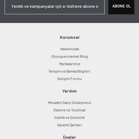
Ürün resmi kalitesiz, bozuk veya görüntülenemiyor.
ABONE OL
Ürün açıklamasında eksik bilgiler bulunuyor.
Ürün bilgilerinde hatalar bulunuyor.
Ürün fiyatı diğer sitelerden daha pahalı.
Bu ürüne benzer farklı alternatifler olmalı.
Kurumsal
Hakkımızda
Otosupermarket Blog
Markalarımız
İletişim ve Banka Bilgileri
Gönder
İletişim Formu
Yardım
Mesafeli Satış Sözleşmesi
Ödeme ve Teslimat
Gizlilik ve Güvenlik
Garanti Şartları
Üyeler