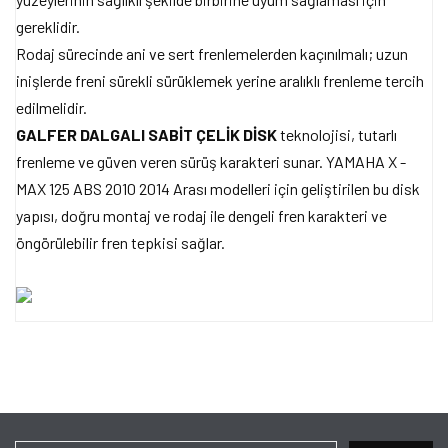
gereklidir.
Rodaj sürecinde ani ve sert frenlemelerden kaçınılmalı; uzun
inişlerde freni sürekli sürüklemek yerine aralıklı frenleme tercih
edilmelidir.
GALFER DALGALI SABİT ÇELİK DİSK
teknolojisi, tutarlı
frenleme ve güven veren sürüş karakteri sunar. YAMAHA X -
MAX 125 ABS 2010 2014 Arası modelleri için geliştirilen bu disk
yapısı, doğru montaj ve rodaj ile dengeli fren karakteri ve
öngörülebilir fren tepkisi sağlar.
Bu ürünün fiyat bilgisi, resim, ürün açıklamalarında ve diğer
konularda yetersiz gördüğünüz noktaları öneri formunu kullanarak
Bu ürüne ilk yorumu siz yapın!
tarafımıza iletebilirsiniz.
Görüş ve önerileriniz için teşekkür ederiz.
Yorum Yaz