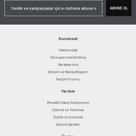
Ürün resmi kalitesiz, bozuk veya görüntülenemiyor.
ABONE OL
Ürün açıklamasında eksik bilgiler bulunuyor.
Ürün bilgilerinde hatalar bulunuyor.
Ürün fiyatı diğer sitelerden daha pahalı.
Bu ürüne benzer farklı alternatifler olmalı.
Kurumsal
Hakkımızda
Otosupermarket Blog
Markalarımız
İletişim ve Banka Bilgileri
Gönder
İletişim Formu
Yardım
Mesafeli Satış Sözleşmesi
Ödeme ve Teslimat
Gizlilik ve Güvenlik
Garanti Şartları