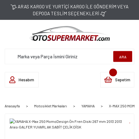
ARAS KARGO VE YURTİÇİ KARGO İLE GÖNDERİM VEYA
DEPODA TESLİM SEÇENEKLERİ
ARA
Hesabım
Sepetim
Anasayfa
Motosiklet Markaları
YAMAHA
X-MAX 250 MOMOD