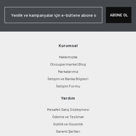
Yorum Yaz
Ürün resmi kalitesiz, bozuk veya görüntülenemiyor.
ABONE OL
Ürün açıklamasında eksik bilgiler bulunuyor.
Ürün bilgilerinde hatalar bulunuyor.
Ürün fiyatı diğer sitelerden daha pahalı.
Bu ürüne benzer farklı alternatifler olmalı.
Kurumsal
Hakkımızda
Otosupermarket Blog
Markalarımız
İletişim ve Banka Bilgileri
Gönder
İletişim Formu
Yardım
Mesafeli Satış Sözleşmesi
Ödeme ve Teslimat
Gizlilik ve Güvenlik
Garanti Şartları