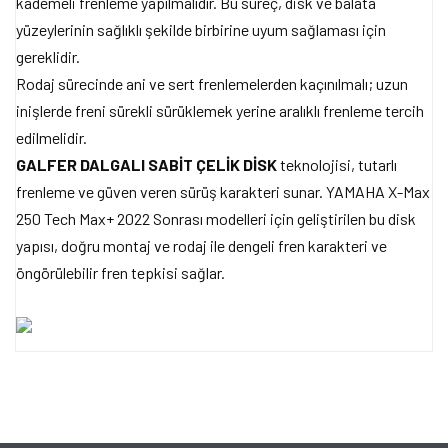
kademeli frenleme yapılmalıdır. Bu süreç, disk ve balata
yüzeylerinin sağlıklı şekilde birbirine uyum sağlaması için
gereklidir.
Rodaj sürecinde ani ve sert frenlemelerden kaçınılmalı; uzun
inişlerde freni sürekli sürüklemek yerine aralıklı frenleme tercih
edilmelidir.
GALFER DALGALI SABİT ÇELİK DİSK
teknolojisi, tutarlı
frenleme ve güven veren sürüş karakteri sunar. YAMAHA X-Max
250 Tech Max+ 2022 Sonrası modelleri için geliştirilen bu disk
yapısı, doğru montaj ve rodaj ile dengeli fren karakteri ve
öngörülebilir fren tepkisi sağlar.
Bu ürünün fiyat bilgisi, resim, ürün açıklamalarında ve diğer
konularda yetersiz gördüğünüz noktaları öneri formunu kullanarak
Bu ürüne ilk yorumu siz yapın!
tarafımıza iletebilirsiniz.
Görüş ve önerileriniz için teşekkür ederiz.