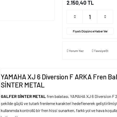
2.150,40 TL
Fiyatı Düşünce Haber Ver
Yorum Yaz
Tavsiye Et
YAMAHA XJ 6 Diversion F ARKA Fren Bal
SİNTER METAL
GALFER SİNTER METAL
fren balatası, YAMAHA XJ 6 Diversion F 2
şekilde güçlü ve tutarlı frenleme karakteri hedeflenerek geliştirilmi
kullanımda kontrollü bir fren hissi sunarken, farklı yol ve hava koşull