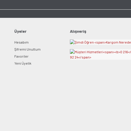
Ürün açıklamasında eksik bilgiler bulunuyor.
Ürün bilgilerinde hatalar bulunuyor.
Ürün fiyatı diğer sitelerden daha pahalı.
Bu ürüne benzer farklı alternatifler olmalı.
Üyeler
Alışveriş
Hesabım
Şifremi Unuttum
Favoriler
Yeni Üyelik
Gönder