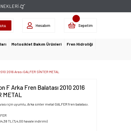
ÇENEKLERİ
Hesabım
Sepetim
ARA
ları
Motosiklet Bakım Ürünleri
Fren Hidroliği
 2010 2016 Arası GALFER SİNTER METAL
n F Arka Fren Balatası 2010 2016
R METAL
rası için uyumlu, Arka sinter metal GALFER fren balatası.
LFER
64,38 TL (%4,00 havale indirimi)