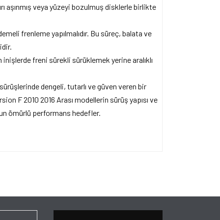
rı aşınmış veya yüzeyi bozulmuş disklerle birlikte
emeli frenleme yapılmalıdır. Bu süreç, balata ve
dir.
inişlerde freni sürekli sürüklemek yerine aralıklı
sürüşlerinde dengeli, tutarlı ve güven veren bir
sion F 2010 2016 Arası modellerin sürüş yapısı ve
uzun ömürlü performans hedefler.
ersiz gördüğünüz noktaları öneri formunu kullanarak
apın!