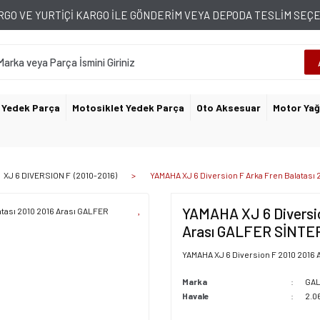
GO VE YURTİÇİ KARGO İLE GÖNDERİM VEYA DEPODA TESLİM SE
 Yedek Parça
Motosiklet Yedek Parça
Oto Aksesuar
Motor Yağ
XJ 6 DIVERSION F (2010-2016)
YAMAHA XJ 6 Diversion F Arka Fren Balatası
YAMAHA XJ 6 Diversio
Arası GALFER SİNTE
YAMAHA XJ 6 Diversion F 2010 2016 A
Marka
GA
Havale
2.0