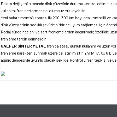
Balata değişimi sırasında disk yüzeyinin durumu kontrol edilmeli; aşı
kullanımı fren performansını olumsuz etkileyebilir.
Yeni balata montajı sonrası ilk 200–300 km boyunca kontrollü ve kad
disk yüzeylerinin sağlıklı şekilde birbirine uyum sağlaması için önemli
Rodaj sürecinde ani ve sert frenlemelerden kaçınılmalı; özellikle uzun 
frenleme tercih edilmelidir.
GALFER SİNTER METAL
fren balatası, günlük kullanım ve uzun yol 
frenleme karakteri sunmak üzere geliştirilmiştir. YAMAHA XJ 6 Diver
ağırlık dengesiyle uyumlu olacak şekilde, kontrollü fren tepkisi ve 
Bu ürünün fiyat bilgisi, resim, ürün açıklamalarında ve diğer konularda yet
tarafımıza iletebilirsiniz.
Bu ürüne ilk yorumu siz y
Görüş ve önerileriniz için teşekkür ederiz.
Ürün resmi kalitesiz, bozuk veya görüntülenemiyor.
Yorum Yaz