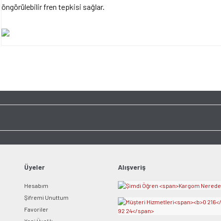
öngörülebilir fren tepkisi sağlar.
Bu ürünün fiyat bilgisi, resim, ürün açıklamalarında ve diğer konularda yet
tarafımıza iletebilirsiniz.
Bu ürüne ilk yorumu siz y
Görüş ve önerileriniz için teşekkür ederiz.
Ürün resmi kalitesiz, bozuk veya görüntülenemiyor.
Yorum Yaz
Ürün açıklamasında eksik bilgiler bulunuyor.
Ürün bilgilerinde hatalar bulunuyor.
Ürün fiyatı diğer sitelerden daha pahalı.
Bu ürüne benzer farklı alternatifler olmalı.
Üyeler
Alışveriş
Hesabım
Şifremi Unuttum
Favoriler