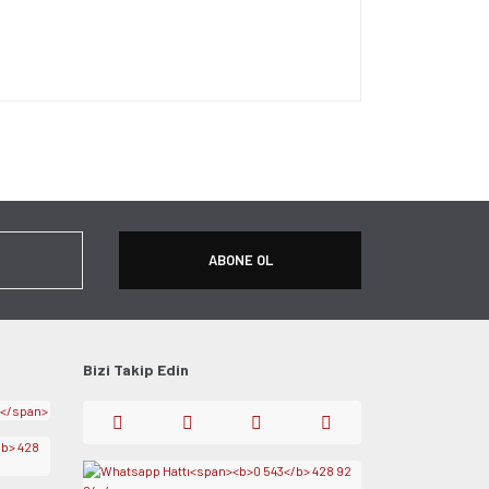
ersiz gördüğünüz noktaları öneri formunu kullanarak
apın!
ABONE OL
Bizi Takip Edin