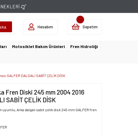
ÇENEKLERİ
Hesabım
Sepetim
ARA
ları
Motosiklet Bakım Ürünleri
Fren Hidroliği
Arası GALFER DALGALI SABİT ÇELİK DİSK
a Fren Diski 245 mm 2004 2016
I SABİT ÇELİK DİSK
n uyumlu, Arka dalgalı sabit çelik disk 245 mm GALFER fren
LFER