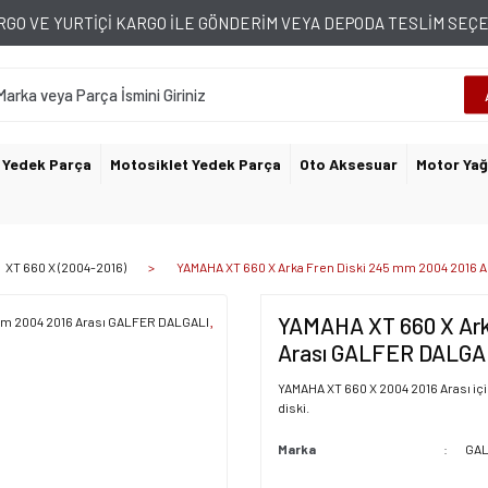
GO VE YURTİÇİ KARGO İLE GÖNDERİM VEYA DEPODA TESLİM SE
 Yedek Parça
Motosiklet Yedek Parça
Oto Aksesuar
Motor Yağ
XT 660 X (2004-2016)
YAMAHA XT 660 X Arka Fren Diski 245 mm 2004 2016 
YAMAHA XT 660 X Ark
Arası GALFER DALGAL
YAMAHA XT 660 X 2004 2016 Arası içi
diski.
Marka
GA