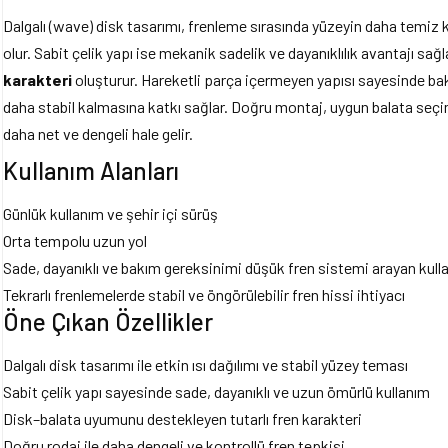
Dalgalı (wave) disk tasarımı, frenleme sırasında yüzeyin daha temiz 
olur. Sabit çelik yapı ise mekanik sadelik ve dayanıklılık avantajı sa
karakteri
oluşturur. Hareketli parça içermeyen yapısı sayesinde ba
daha stabil kalmasına katkı sağlar. Doğru montaj, uygun balata seçimi
daha net ve dengeli hale gelir.
Kullanım Alanları
Günlük kullanım ve şehir içi sürüş
Orta tempolu uzun yol
Sade, dayanıklı ve bakım gereksinimi düşük fren sistemi arayan kulla
Tekrarlı frenlemelerde stabil ve öngörülebilir fren hissi ihtiyacı
Öne Çıkan Özellikler
Dalgalı disk tasarımı ile etkin ısı dağılımı ve stabil yüzey teması
Sabit çelik yapı sayesinde sade, dayanıklı ve uzun ömürlü kullanım
Disk–balata uyumunu destekleyen tutarlı fren karakteri
Doğru rodaj ile daha dengeli ve kontrollü fren tepkisi