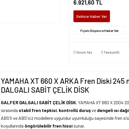
6.921,60 TL
Gelince Haber Ver
Fiyatı Düşünce Haber Ver
Yorum Yaz
Tavsiye Et
YAMAHA XT 660 X ARKA Fren Diski 245 
DALGALI SABİT ÇELİK DİSK
GALFER DALGALI SABİT ÇELİK DİSK
, YAMAHA XT 660 X 2004 2016
sırasında
stabil fren tepkisi
,
kontrollü duruş
ve
dengeli ısı dağı
ABS'li ve ABS'siz modellere uygundur uyumluluğu sayesinde fren siste
koşullarında
öngörülebilir fren hissi
sunar.