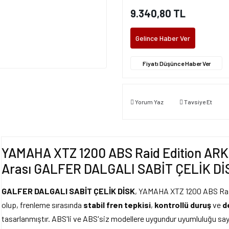
9.340,80 TL
Gelince Haber Ver
Fiyatı Düşünce Haber Ver
Yorum Yaz
Tavsiye Et
YAMAHA XTZ 1200 ABS Raid Edition ARKA
Arası GALFER DALGALI SABİT ÇELİK Dİ
GALFER DALGALI SABİT ÇELİK DİSK
, YAMAHA XTZ 1200 ABS Raid
olup, frenleme sırasında
stabil fren tepkisi
,
kontrollü duruş
ve
d
tasarlanmıştır. ABS'li ve ABS'siz modellere uygundur uyumluluğu saye