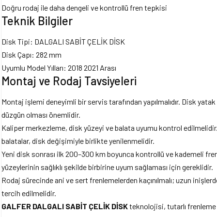
Doğru rodaj ile daha dengeli ve kontrollü fren tepkisi
Teknik Bilgiler
Disk Tipi: DALGALI SABİT ÇELİK DİSK
Disk Çapı: 282 mm
Uyumlu Model Yılları: 2018 2021 Arası
Montaj ve Rodaj Tavsiyeleri
Montaj işlemi deneyimli bir servis tarafından yapılmalıdır. Disk yata
düzgün olması önemlidir.
Kaliper merkezleme, disk yüzeyi ve balata uyumu kontrol edilmelidir
balatalar, disk değişimiyle birlikte yenilenmelidir.
Yeni disk sonrası ilk 200–300 km boyunca kontrollü ve kademeli frenl
yüzeylerinin sağlıklı şekilde birbirine uyum sağlaması için gereklidir.
Rodaj sürecinde ani ve sert frenlemelerden kaçınılmalı; uzun inişlerde
tercih edilmelidir.
GALFER DALGALI SABİT ÇELİK DİSK
teknolojisi, tutarlı frenle