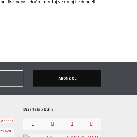
bu disk yapısı, doğru montaj ve rodaj ile dengeli
ersiz gördüğünüz noktaları öneri formunu kullanarak
apın!
ABONE OL
Bizi Takip Edin