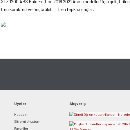
XTZ 1200 ABS Raid Edition 2018 2021 Arası modelleri için geliştirilen 
fren karakteri ve öngörülebilir fren tepkisi sağlar.
Bu ürünün fiyat bilgisi, resim, ürün açıklamalarında ve diğer konularda yet
tarafımıza iletebilirsiniz.
Bu ürüne ilk yorumu siz y
Görüş ve önerileriniz için teşekkür ederiz.
Ürün resmi kalitesiz, bozuk veya görüntülenemiyor.
Yorum Yaz
Ürün açıklamasında eksik bilgiler bulunuyor.
Ürün bilgilerinde hatalar bulunuyor.
Ürün fiyatı diğer sitelerden daha pahalı.
Bu ürüne benzer farklı alternatifler olmalı.
Üyeler
Alışveriş
Hesabım
Şifremi Unuttum
Favoriler