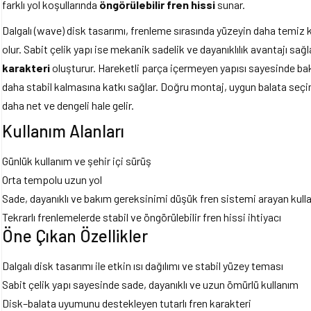
farklı yol koşullarında
öngörülebilir fren hissi
sunar.
Dalgalı (wave) disk tasarımı, frenleme sırasında yüzeyin daha temiz 
olur. Sabit çelik yapı ise mekanik sadelik ve dayanıklılık avantajı sa
karakteri
oluşturur. Hareketli parça içermeyen yapısı sayesinde ba
daha stabil kalmasına katkı sağlar. Doğru montaj, uygun balata seçimi
daha net ve dengeli hale gelir.
Kullanım Alanları
Günlük kullanım ve şehir içi sürüş
Orta tempolu uzun yol
Sade, dayanıklı ve bakım gereksinimi düşük fren sistemi arayan kulla
Tekrarlı frenlemelerde stabil ve öngörülebilir fren hissi ihtiyacı
Öne Çıkan Özellikler
Dalgalı disk tasarımı ile etkin ısı dağılımı ve stabil yüzey teması
Sabit çelik yapı sayesinde sade, dayanıklı ve uzun ömürlü kullanım
Disk–balata uyumunu destekleyen tutarlı fren karakteri