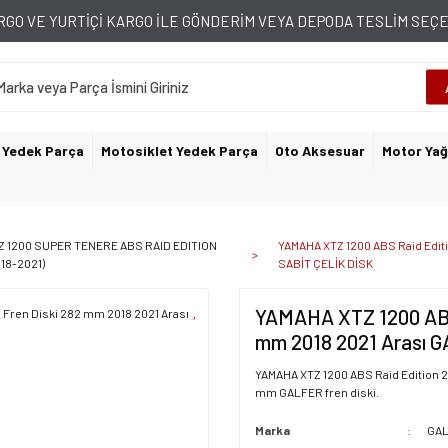
GO VE YURTİÇİ KARGO İLE GÖNDERİM VEYA DEPODA TESLİM SE
 Yedek Parça
Motosiklet Yedek Parça
Oto Aksesuar
Motor Yağ
Z 1200 SUPER TENERE ABS RAID EDITION
YAMAHA XTZ 1200 ABS Raid Edit
018-2021)
SABİT ÇELİK DİSK
YAMAHA XTZ 1200 ABS 
mm 2018 2021 Arası 
YAMAHA XTZ 1200 ABS Raid Edition 201
mm GALFER fren diski.
Marka
GA