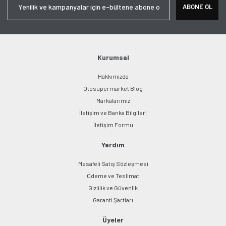
ABONE OL
Ürün açıklamasında eksik bilgiler bulunuyor.
Ürün bilgilerinde hatalar bulunuyor.
Ürün fiyatı diğer sitelerden daha pahalı.
Bu ürüne benzer farklı alternatifler olmalı.
Kurumsal
Hakkımızda
Otosupermarket Blog
Markalarımız
İletişim ve Banka Bilgileri
Gönder
İletişim Formu
Yardım
Mesafeli Satış Sözleşmesi
Ödeme ve Teslimat
Gizlilik ve Güvenlik
Garanti Şartları
Üyeler