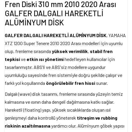
Fren Diski 310 mm 2010 2020 Arası
GALFER DALGALI HAREKETLİ
ALÜMİNYUM DİSK
GALFER DALGALI HAREKETLİ ALÜMİNYUM DİSK
, YAMAHA
XTZ 1200 Super Tenere 2010 2020 Arası modelleri için uyumlu
olup, frenleme sırasında
yüksek verimlilik
,
stabil fren
tepkisi
ve
etkin ısı yönetimi
hedefleyen kullanıcılar için
tasarlanmıştır. ABS'li ve ABS'siz modellere uygundur
uyumluluğu sayesinde fren sistemiyle doğru şekilde çalışır ve
farklı yol koşullarında
öngörülebilir fren hissi
sunar.
Dalgalı (wave) disk tasarımı, frenleme sırasında yüzeyin temiz
kalmasına ve ısının daha dengeli dağılmasına katkı sağlar.
Hareketli (floating) yapı, yüksek sıcaklıklarda oluşan ısıl
genleşmeyi daha kontrollü yöneterek
titreşim ve rubbing
riskinin azaltılmasına
yardımcı olur. Alüminyum göbek yapısı