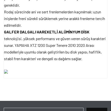
gereklidir.
Rodaj sürecinde ani ve sert frenlemelerden kaçınılmalı; uzun
inişlerde freni sürekli sürüklemek yerine aralıklı frenleme tercih
edilmelidir.
GALFER DALGALI HAREKETLİ ALÜMİNYUM DİSK
teknolojisi, yüksek performans ve güven veren sürüş karakteri
sunar. YAMAHA XTZ 1200 Super Tenere 2010 2020 Arası
modelleriyle uyumlu olarak geliştirilen bu disk yapısı, hafiflik,
stabil fren karakteri ve dengeli ısı dağılımı sağlar.
Bu ürünün fiyat bilgisi, resim, ürün açıklamalarında ve diğer
konularda yetersiz gördüğünüz noktaları öneri formunu kullanarak
Bu ürüne ilk yorumu siz yapın!
tarafımıza iletebilirsiniz.
Görüş ve önerileriniz için teşekkür ederiz.
Yorum Yaz
Ürün resmi kalitesiz, bozuk veya görüntülenemiyor.