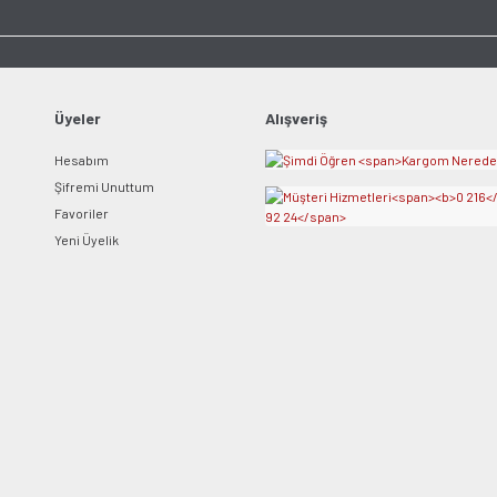
Ürün açıklamasında eksik bilgiler bulunuyor.
Ürün bilgilerinde hatalar bulunuyor.
Ürün fiyatı diğer sitelerden daha pahalı.
Bu ürüne benzer farklı alternatifler olmalı.
Üyeler
Alışveriş
Hesabım
Şifremi Unuttum
Favoriler
Yeni Üyelik
Gönder