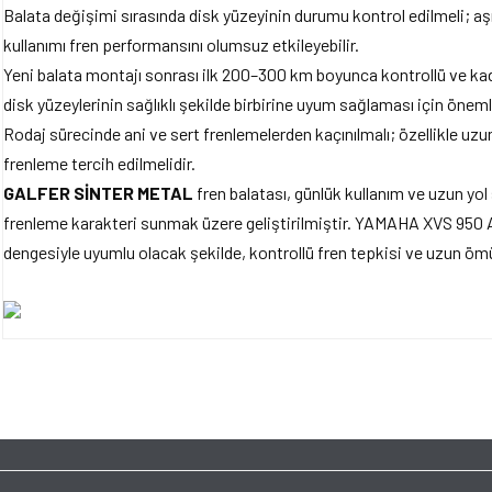
Balata değişimi sırasında disk yüzeyinin durumu kontrol edilmeli; aşı
kullanımı fren performansını olumsuz etkileyebilir.
Yeni balata montajı sonrası ilk 200–300 km boyunca kontrollü ve kad
disk yüzeylerinin sağlıklı şekilde birbirine uyum sağlaması için önemli
Rodaj sürecinde ani ve sert frenlemelerden kaçınılmalı; özellikle uzun 
frenleme tercih edilmelidir.
GALFER SİNTER METAL
fren balatası, günlük kullanım ve uzun yol 
frenleme karakteri sunmak üzere geliştirilmiştir. YAMAHA XVS 950 A 
dengesiyle uyumlu olacak şekilde, kontrollü fren tepkisi ve uzun öm
Bu ürünün fiyat bilgisi, resim, ürün açıklamalarında ve diğer konularda yet
tarafımıza iletebilirsiniz.
Bu ürüne ilk yorumu siz y
Görüş ve önerileriniz için teşekkür ederiz.
Ürün resmi kalitesiz, bozuk veya görüntülenemiyor.
Yorum Yaz