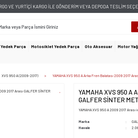
GO VE YURTİÇİ KARGO İLE GÖNDERİM VEYA DEPODA TESLİM SE
 Yedek Parça
Motosiklet Yedek Parça
Oto Aksesuar
Motor Yağ
XVS 950 A (2009-2017)
YAMAHA XVS 950 A Arka Fren Balatası 2009 2017 Ar
YAMAHA XVS 950 A Ark
GALFER SİNTER ME
YAMAHA XVS 950 A 2009 2017 Arası iç
Marka
GA
Havale
2.0