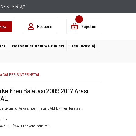
ÇENEKLERİ
Hesabım
Sepetim
ARA
ları
Motosiklet Bakım Ürünleri
Fren Hidroliği
ası GALFER SİNTER METAL
a Fren Balatası 2009 2017 Arası
TAL
in uyumlu, Arka sinter metal GALFER fren balatası.
LFER
64,38 TL (%4,00 havale indirimi)