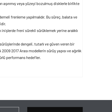
rı aşınmış veya yüzeyi bozulmuş disklerle birlikte
emeli frenleme yapılmalıdır. Bu süreç, balata ve
dir.
inişlerde freni sürekli sürüklemek yerine aralıklı
sürüşlerinde dengeli, tutarlı ve güven veren bir
2009 2017 Arası modellerin sürüş yapısı ve ağırlık
ürlü performans hedefler.
ersiz gördüğünüz noktaları öneri formunu kullanarak
apın!