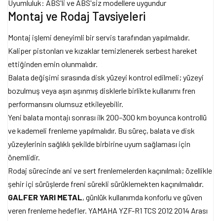
Uyumluluk: ABS'li ve ABS'siz modellere uygundur
Montaj ve Rodaj Tavsiyeleri
Montaj işlemi deneyimli bir servis tarafından yapılmalıdır.
Kaliper pistonları ve kızaklar temizlenerek serbest hareket
ettiğinden emin olunmalıdır.
Balata değişimi sırasında disk yüzeyi kontrol edilmeli; yüzeyi
bozulmuş veya aşırı aşınmış disklerle birlikte kullanımı fren
performansını olumsuz etkileyebilir.
Yeni balata montajı sonrası ilk 200–300 km boyunca kontrollü
ve kademeli frenleme yapılmalıdır. Bu süreç, balata ve disk
yüzeylerinin sağlıklı şekilde birbirine uyum sağlaması için
önemlidir.
Rodaj sürecinde ani ve sert frenlemelerden kaçınılmalı; özellikle
şehir içi sürüşlerde freni sürekli sürüklemekten kaçınılmalıdır.
GALFER YARI METAL
, günlük kullanımda konforlu ve güven
veren frenleme hedefler. YAMAHA YZF-R1 TCS 2012 2014 Arası