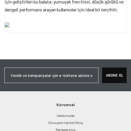
için geliştirilen bu balata; yumuşak fren hissi, düşük gürültü ve
dengeli performans arayan kullanıcılar için ideal bir tercihtir.
Bu ürünün fiyat bilgisi, resim, ürün açıklamalarında ve diğer
konularda yetersiz gördüğünüz noktaları öneri formunu kullanarak
Bu ürüne ilk yorumu siz yapın!
tarafımıza iletebilirsiniz.
Görüş ve önerileriniz için teşekkür ederiz.
Yorum Yaz
Ürün resmi kalitesiz, bozuk veya görüntülenemiyor.
ABONE OL
Ürün açıklamasında eksik bilgiler bulunuyor.
Ürün bilgilerinde hatalar bulunuyor.
Ürün fiyatı diğer sitelerden daha pahalı.
Bu ürüne benzer farklı alternatifler olmalı.
Kurumsal
Hakkımızda
Otosupermarket Blog
Markalarımız