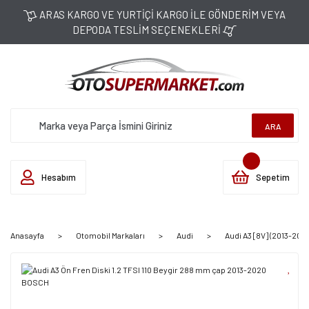
ARAS KARGO VE YURTİÇİ KARGO İLE GÖNDERİM VEYA
DEPODA TESLİM SEÇENEKLERİ
ARA
Hesabım
Sepetim
Anasayfa
Otomobil Markaları
Audi
Audi A3 [8V] (2013-202