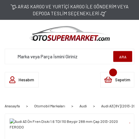
ARAS KARGO VE YURTİÇİ KARGO İLE GÖNDERİM VEYA
DEPODA TESLİM SEÇENEKLERİ
ARA
Hesabım
Sepetim
Anasayfa
Otomobil Markaları
Audi
Audi A3 [8V] (2013-202