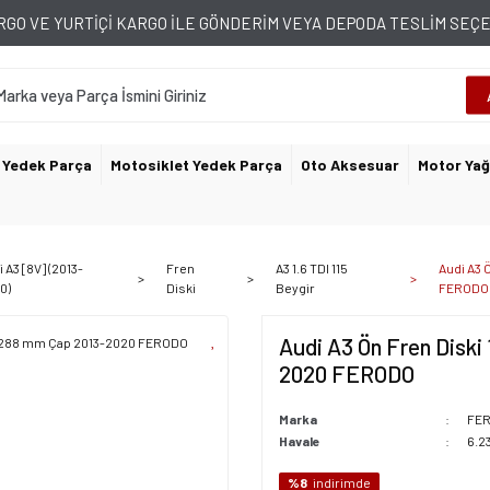
GO VE YURTİÇİ KARGO İLE GÖNDERİM VEYA DEPODA TESLİM SE
 Yedek Parça
Motosiklet Yedek Parça
Oto Aksesuar
Motor Yağ
 A3 [8V] (2013-
Fren
A3 1.6 TDI 115
Audi A3 
0)
Diski
Beygir
FERODO
Audi A3 Ön Fren Diski
2020 FERODO
Marka
FE
Havale
6.2
%8
indirimde