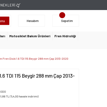
ÇENEKLERİ
Hesabım
Sepetim
ARA
ları
Motosiklet Bakım Ürünleri
Fren Hidroliği
Ön Fren Diski 1.6 TDI 115 Beygir 288 mm Çap 2013-2020
 1.6 TDI 115 Beygir 288 mm Çap 2013-
RODO
31,86 TL (%4,00 havale indirimi)