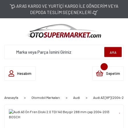
ARAS KARGO VE YURTİÇİ KARGO İLE GÖNDERİM VEYA
DEPODA TESLİM SEÇENEKLERİ
ARA
Hesabım
Sepetim
Anasayfa
Otomobil Markaları
Audi
Audi A3 [8P] (2004-2013