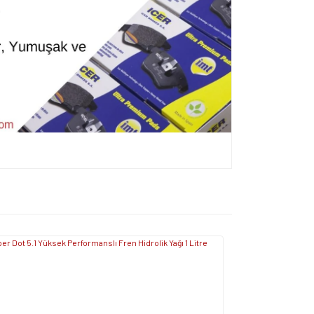
ersiz gördüğünüz noktaları öneri formunu kullanarak
apın!