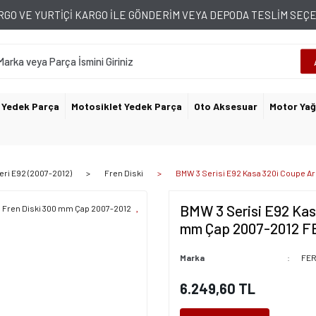
GO VE YURTİÇİ KARGO İLE GÖNDERİM VEYA DEPODA TESLİM SE
 Yedek Parça
Motosiklet Yedek Parça
Oto Aksesuar
Motor Yağ
eri E92 (2007-2012)
Fren Diski
BMW 3 Serisi E92 Kasa 320i Coupe A
BMW 3 Serisi E92 Kas
mm Çap 2007-2012 
Marka
FE
6.249,60 TL