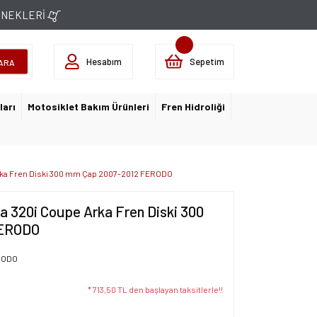
ÇENEKLERİ
Hesabım
Sepetim
ARA
ları
Motosiklet Bakım Ürünleri
Fren Hidroliği
rka Fren Diski 300 mm Çap 2007-2012 FERODO
a 320i Coupe Arka Fren Diski 300
FERODO
RODO
* 713,50 TL den başlayan taksitlerle!!