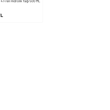
4 Fren Hidrolik Yağı 500 ML
TL