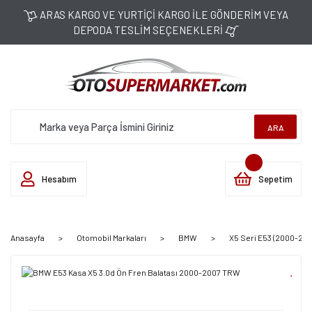
ARAS KARGO VE YURTİÇİ KARGO İLE GÖNDERİM VEYA
DEPODA TESLİM SEÇENEKLERİ
ARA
Hesabım
Sepetim
Anasayfa
Otomobil Markaları
BMW
X5 Seri E53 (2000-200