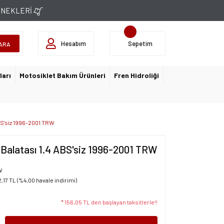
ÇENEKLERİ
Hesabım
Sepetim
ARA
ları
Motosiklet Bakım Ürünleri
Fren Hidroliği
ABS'siz 1996-2001 TRW
 Balatası 1.4 ABS'siz 1996-2001 TRW
W
2,17 TL (%4,00 havale indirimi)
* 156,05 TL den başlayan taksitlerle!!