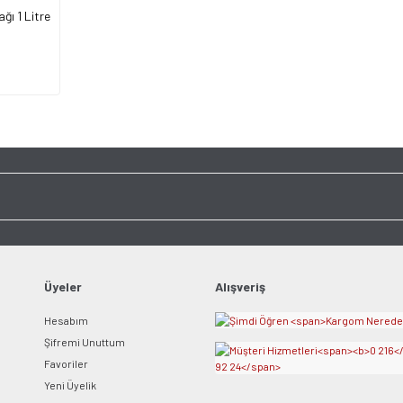
ğı 1 Litre
Üyeler
Alışveriş
Hesabım
Şifremi Unuttum
Favoriler
Yeni Üyelik