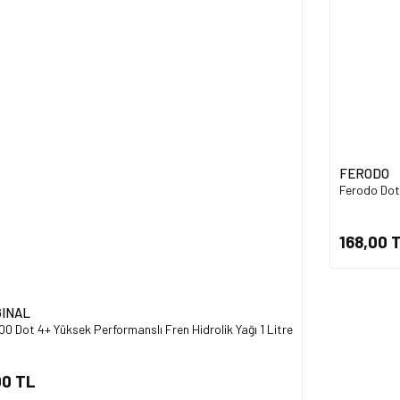
Ürün fiyatı diğer sitelerden daha pahalı.
Bu ürüne benzer farklı alternatifler olmalı.
Gönder
FERODO
Ferodo Dot 
168,00 
GINAL
0 Dot 4+ Yüksek Performanslı Fren Hidrolik Yağı 1 Litre
00 TL