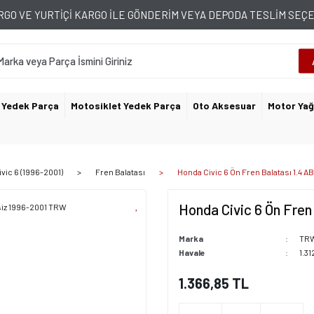
GO VE YURTİÇİ KARGO İLE GÖNDERİM VEYA DEPODA TESLİM SE
 Yedek Parça
Motosiklet Yedek Parça
Oto Aksesuar
Motor Yağ
ivic 6 (1996-2001)
Fren Balatası
Honda Civic 6 Ön Fren Balatası 1.4 
Honda Civic 6 Ön Fren
Marka
TR
Havale
1.31
1.366,85 TL