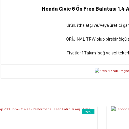
Honda Civic 6 Ön Fren Balatası 1.4
Ürün, ithalatçı ve/veya üretici gar
ORİJİNAL TRW olup birebir ölçüler
Fiyatlar 1 Takım (sağ ve sol tekerle
Bu ürünün fiyat bilgisi, resim, ürün açıklamalarında ve diğer konularda yet
tarafımıza iletebilirsiniz.
Bu ürüne ilk yorumu siz y
Görüş ve önerileriniz için teşekkür ederiz.
Ürün resmi kalitesiz, bozuk veya görüntülenemiyor.
Yorum Yaz
Yeni
Ürün açıklamasında eksik bilgiler bulunuyor.
Ürün bilgilerinde hatalar bulunuyor.