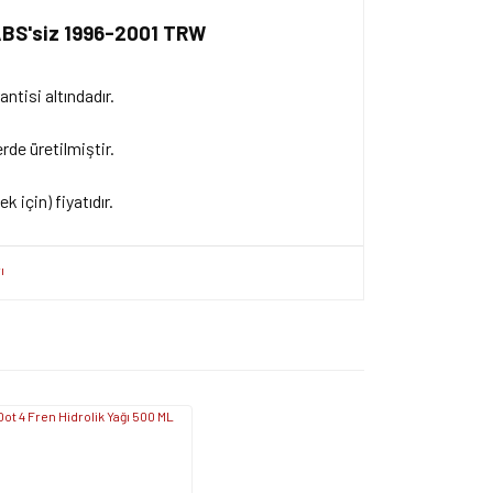
 ABS'siz 1996-2001 TRW
antisi altındadır.
de üretilmiştir.
k için) fiyatıdır.
ersiz gördüğünüz noktaları öneri formunu kullanarak
apın!