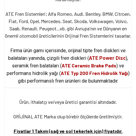
ATE Fren Sistemleri; Alfa Romeo, Audi, Bentley, BMW, Citroen,
Fiat, Ford, Opel, Mercedes, Seat, Skoda, Volkswagen, Volvo,
Saab, Renault, Peugeot...vb. gibi Avrupa'nın ve Dünyanın en
önemli otomobil üreticilerinin Orijinal Fren Sistemlerini tasarlar.
Firma ürün gamı içerisinde, orijinal tipte fren diskleri ve
balataları yanında, çizgili fren diskleri
(
ATE Power Disc
),
ATE Ceramic Brake Pads
seramik fren balataları (
) ve
ATE Typ 200 Fren Hidrolik Yağı
performans hidrolik yağı (
)
gibi performanslı fren ürünleri de bulunmaktadır.
Ürün, ithalatçı ve/veya üretici garantisi altındadır.
ORİJİNAL ATE Marka olup birebir ölçülerde üretilmiştir.
Fiyatlar 1 Takım (sağ ve sol tekerlek için) fiyatıdır.