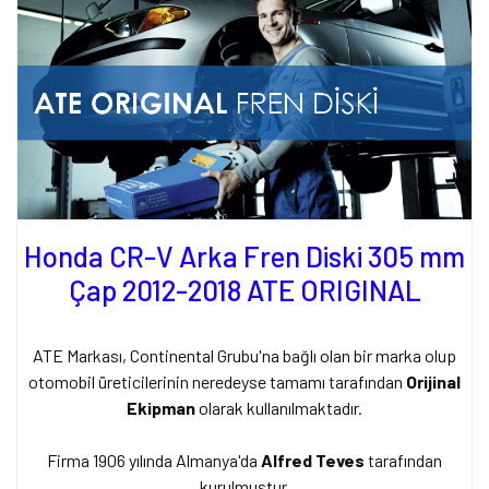
Honda CR-V Arka Fren Diski 305 mm
Çap 2012-2018 ATE ORIGINAL
ATE Markası, Continental Grubu'na bağlı olan bir marka olup
otomobil üreticilerinin neredeyse tamamı tarafından
Orijinal
Ekipman
olarak kullanılmaktadır.
Firma 1906 yılında Almanya'da
Alfred Teves
tarafından
kurulmuştur.