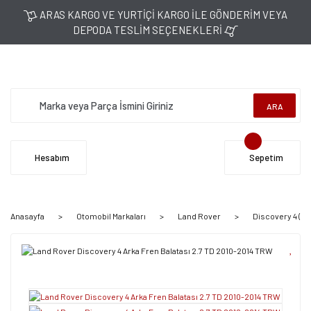
ARAS KARGO VE YURTİÇİ KARGO İLE GÖNDERİM VEYA
DEPODA TESLİM SEÇENEKLERİ
ARA
Hesabım
Sepetim
Anasayfa
Otomobil Markaları
Land Rover
Discovery 4 (20