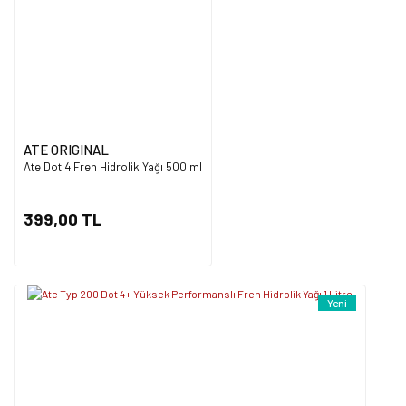
Ürün bilgilerinde hatalar bulunuyor.
Ürün fiyatı diğer sitelerden daha pahalı.
Bu ürüne benzer farklı alternatifler olmalı.
ATE ORIGINAL
Ate Dot 4 Fren Hidrolik Yağı 500 ml
Gönder
399,00 TL
Yeni