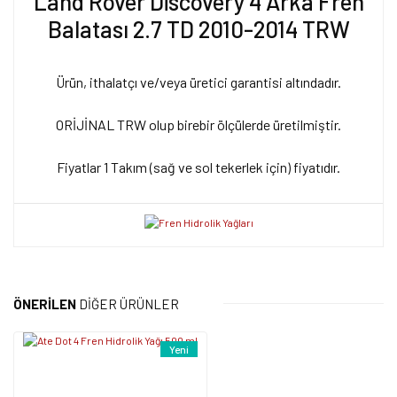
Land Rover Discovery 4 Arka Fren
Balatası 2.7 TD 2010-2014 TRW
Ürün, ithalatçı ve/veya üretici garantisi altındadır.
ORİJİNAL TRW olup birebir ölçülerde üretilmiştir.
Fiyatlar 1 Takım (sağ ve sol tekerlek için) fiyatıdır.
Bu ürünün fiyat bilgisi, resim, ürün açıklamalarında ve diğer
konularda yetersiz gördüğünüz noktaları öneri formunu kullanarak
Bu ürüne ilk yorumu siz yapın!
tarafımıza iletebilirsiniz.
ÖNERİLEN
DİĞER ÜRÜNLER
Görüş ve önerileriniz için teşekkür ederiz.
Yorum Yaz
Yeni
Ürün resmi kalitesiz, bozuk veya görüntülenemiyor.
Ürün açıklamasında eksik bilgiler bulunuyor.