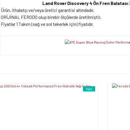
Land Rover Discovery 4 Ön Fren Balatas
Ürün, ithalatçı ve/veya üretici garantisi altındadır.
ORİJİNAL FERODO olup birebir ölçülerde üretilmiştir.
Fiyatlar 1 Takım (sağ ve sol tekerlek için) fiyatıdır.
Bu ürünün fiyat bilgisi, resim, ürün açıklamalarında ve diğer konularda yet
tarafımıza iletebilirsiniz.
Bu ürüne ilk yorumu siz y
Görüş ve önerileriniz için teşekkür ederiz.
Ürün resmi kalitesiz, bozuk veya görüntülenemiyor.
Yorum Yaz
Yeni
Ürün açıklamasında eksik bilgiler bulunuyor.
Ürün bilgilerinde hatalar bulunuyor.
Ürün fiyatı diğer sitelerden daha pahalı.
Bu ürüne benzer farklı alternatifler olmalı.