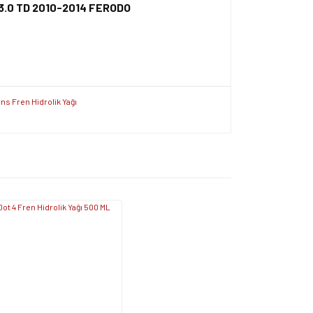
ı 3.0 TD 2010-2014 FERODO
ersiz gördüğünüz noktaları öneri formunu kullanarak
apın!