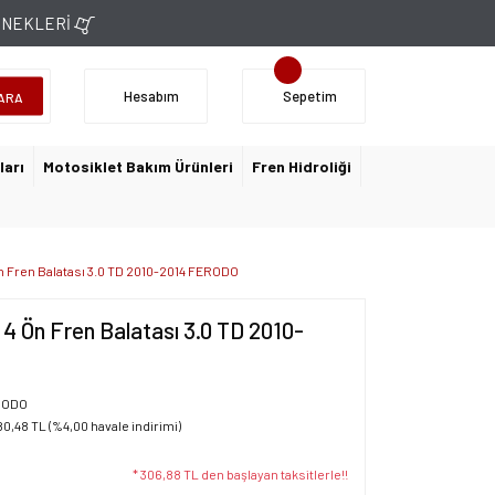
ÇENEKLERİ
Hesabım
Sepetim
ARA
ları
Motosiklet Bakım Ürünleri
Fren Hidroliği
n Fren Balatası 3.0 TD 2010-2014 FERODO
4 Ön Fren Balatası 3.0 TD 2010-
RODO
80,48 TL (%4,00 havale indirimi)
* 306,88 TL den başlayan taksitlerle!!