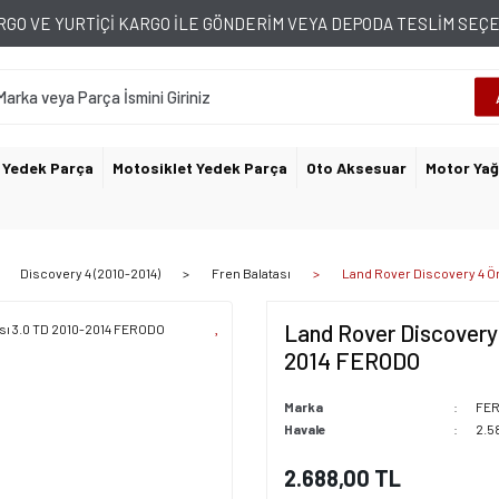
GO VE YURTİÇİ KARGO İLE GÖNDERİM VEYA DEPODA TESLİM SE
 Yedek Parça
Motosiklet Yedek Parça
Oto Aksesuar
Motor Yağ
Discovery 4 (2010-2014)
Fren Balatası
Land Rover Discovery 4 Ö
Land Rover Discovery 
2014 FERODO
Marka
FE
Havale
2.5
2.688,00 TL