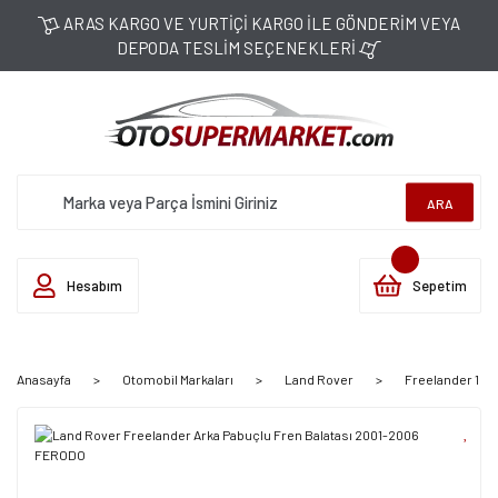
ARAS KARGO VE YURTİÇİ KARGO İLE GÖNDERİM VEYA
DEPODA TESLİM SEÇENEKLERİ
ARA
Hesabım
Sepetim
Anasayfa
Otomobil Markaları
Land Rover
Freelander 1 (1