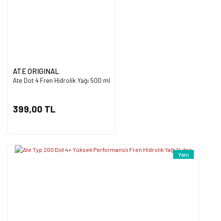
Ürün fiyatı diğer sitelerden daha pahalı.
Bu ürüne benzer farklı alternatifler olmalı.
ATE ORIGINAL
Ate Dot 4 Fren Hidrolik Yağı 500 ml
Gönder
399,00 TL
Yeni