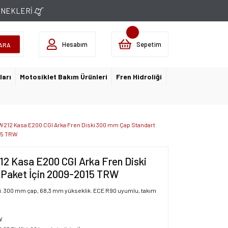
ÇENEKLERİ
Hesabım
Sepetim
ARA
ları
Motosiklet Bakım Ürünleri
Fren Hidroliği
W212 Kasa E200 CGI Arka Fren Diski 300 mm Çap Standart
15 TRW
12 Kasa E200 CGI Arka Fren Diski
 Paket İçin 2009-2015 TRW
ki. 300 mm çap, 68,3 mm yükseklik. ECE R90 uyumlu, takım
W