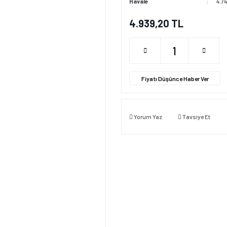
Havale
4.74
4.939,20 TL
Fiyatı Düşünce Haber Ver
Yorum Yaz
Tavsiye Et