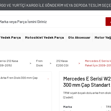
GO VE YURTİÇİ KARGO İLE GÖNDERİM VEYA DEPODA TESLİM SE
 Yedek Parça
Motosiklet Yedek Parça
Oto Aksesuar
Motor Yağ
erisi 212 Kasa
Fren
212 Kasa
Mercedes E Serisi 
009-2015)
Diski
E200 CGI
Paket İçin 2009-20
Mercedes E Serisi W2
300 mm Çap Standart
TRW siyah boyalı dolu arka fren dis
(2 adet).
Marka
TR