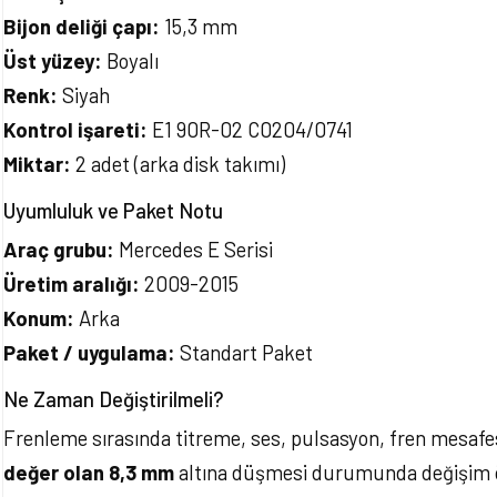
Bijon deliği çapı:
15,3 mm
Üst yüzey:
Boyalı
Renk:
Siyah
Kontrol işareti:
E1 90R-02 C0204/0741
Miktar:
2 adet (arka disk takımı)
Uyumluluk ve Paket Notu
Araç grubu:
Mercedes E Serisi
Üretim aralığı:
2009-2015
Konum:
Arka
Paket / uygulama:
Standart Paket
Ne Zaman Değiştirilmeli?
Frenleme sırasında titreme, ses, pulsasyon, fren mesafes
değer olan 8,3 mm
altına düşmesi durumunda değişim ön