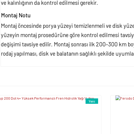
ve kalınlığının da kontrol edilmesi gerekir.
Montaj Notu
Montaj öncesinde porya yüzeyi temizlenmeli ve disk yüz
yüzeyin montaj prosedürüne göre kontrol edilmesi tavsiye e
değişimi tavsiye edilir. Montaj sonrası ilk 200–300 km bo
rodaj yapılması, disk ve balatanın sağlıklı şekilde uyuml
Bu ürünün fiyat bilgisi, resim, ürün açıklamalarında ve diğer konularda yet
tarafımıza iletebilirsiniz.
Bu ürüne ilk yorumu siz y
Görüş ve önerileriniz için teşekkür ederiz.
Ürün resmi kalitesiz, bozuk veya görüntülenemiyor.
Yorum Yaz
Yeni
Ürün açıklamasında eksik bilgiler bulunuyor.
Ürün bilgilerinde hatalar bulunuyor.
Ürün fiyatı diğer sitelerden daha pahalı.
Bu ürüne benzer farklı alternatifler olmalı.