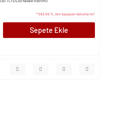
1,63 TL (%4,00 havale indirimi)
* 563,89 TL den başlayan taksitlerle!!
Sepete Ekle