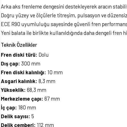
Arka aks frenleme dengesini destekleyerek aracın stabilit
Doğru yüzey ve ölçülerle titreşim, pulsasyon ve düzensiz
ECE R90 uyumluluğu sayesinde güvenli fren performansı 
Yeni balata ile birlikte kullanıldığında daha dengeli fren h
Teknik Özellikler
Fren diski türü:
Dolu
Dış çap:
300 mm
Fren diski kalınlığı:
10 mm
Asgari kalınlık:
8,3 mm
Yükseklik:
68,3 mm
Merkezleme çapı:
67 mm
İç çap:
180 mm
Delik sayısı:
5
Delik çemberi:
112 mm