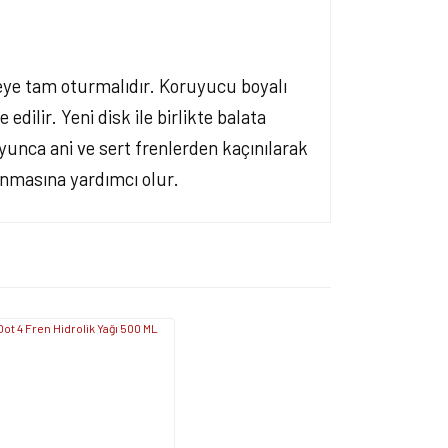
eye tam oturmalıdır. Koruyucu boyalı
dilir. Yeni disk ile birlikte balata
yunca ani ve sert frenlerden kaçınılarak
anmasına yardımcı olur.
ersiz gördüğünüz noktaları öneri formunu kullanarak
apın!