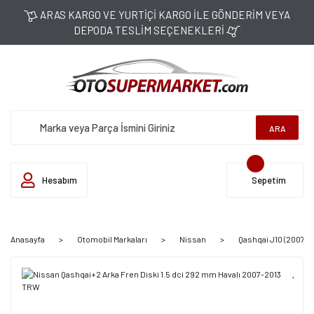
ARAS KARGO VE YURTİÇİ KARGO İLE GÖNDERİM VEYA
DEPODA TESLİM SEÇENEKLERİ
ARA
Hesabım
Sepetim
Anasayfa
Otomobil Markaları
Nissan
Qashqai J10 (2007-2