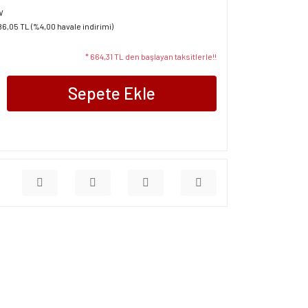
W
86,05 TL (%4,00 havale indirimi)
* 664,31 TL den başlayan taksitlerle!!
Sepete Ekle