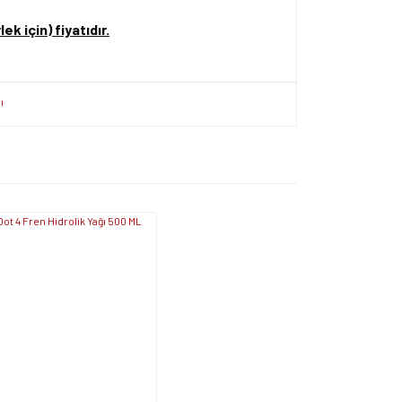
ek için) fiyatıdır.
ersiz gördüğünüz noktaları öneri formunu kullanarak
apın!