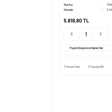
Marka
TR
Havale
5.5
5.818,80 TL
Fiyatı Düşünce Haber Ver
Yorum Yaz
Tavsiye Et