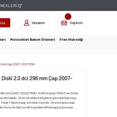
ÇENEKLERİ
Hesabım
Sepetim
ARA
ları
Motosiklet Bakım Ürünleri
Fren Hidroliği
296 mm Çap 2007-2013 TRW
n Diski 2.0 dci 296 mm Çap 2007-
i 296 mm [2007-2013] (TRW). %100 Orijinal TRW Fren Diski.
si altındadır. Ürün verdiğiniz bilgilere göre adınıza veya
. Fiyat 1 Takım (sağ-sol teker) içindir. Ürünün aracınıza
 bir konu ile ilgili sol alt köşedeki Whatsapp butonuna