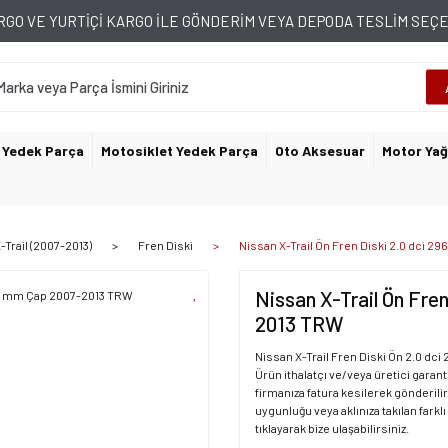
GO VE YURTİÇİ KARGO İLE GÖNDERİM VEYA DEPODA TESLİM SE
 Yedek Parça
Motosiklet Yedek Parça
Oto Aksesuar
Motor Yağ
-Trail (2007-2013)
Fren Diski
Nissan X-Trail Ön Fren Diski 2.0 dci 
Nissan X-Trail Ön Fre
2013 TRW
Nissan X-Trail Fren Diski Ön 2.0 dc
Ürün ithalatçı ve/veya üretici garanti
firmanıza fatura kesilerek gönderilir
uygunluğu veya aklınıza takılan farklı
tıklayarak bize ulaşabilirsiniz.