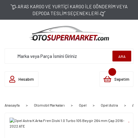
ARAS KARGO VE YURTİÇİ KARGO İLE GÖNDERİM VEYA
DEPODA TESLİM SEÇENEKLERİ
ARA
Hesabım
Sepetim
Anasayfa
Otomobil Markaları
Opel
Opel Astra
Ast