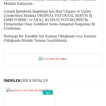
Mutlaka Saklayınız.
Garanti İşlemlerini Başlatmak İçin Bize Ulaşınız ve Ürünü
Gönderirken Mutlaka ORİJİNAL FATURASI, SERVİS İŞ
EMRİ FORMU ve ARAÇ RUHSAT FOTOKOPİSİ İle
Firmamızdan Onay Geldikten Sonra Anlaşmalı Kargomuz İle
Gönderiniz.
Herhangi Bir Tereddüt Söz Konusu Olduğunda veya Sorunuz
Olduğunda Bizimle Temasa Geçebilirsiniz.
Bu ürünün fiyat bilgisi, resim, ürün açıklamalarında ve diğer
konularda yetersiz gördüğünüz noktaları öneri formunu kullanarak
Bu ürüne ilk yorumu siz yapın!
tarafımıza iletebilirsiniz.
ÖNERİLEN
DİĞER ÜRÜNLER
Görüş ve önerileriniz için teşekkür ederiz.
Yorum Yaz
Yeni
Ürün resmi kalitesiz, bozuk veya görüntülenemiyor.
Ürün açıklamasında eksik bilgiler bulunuyor.