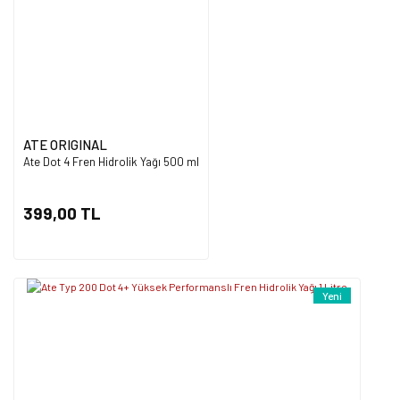
Ürün bilgilerinde hatalar bulunuyor.
Ürün fiyatı diğer sitelerden daha pahalı.
Bu ürüne benzer farklı alternatifler olmalı.
ATE ORIGINAL
Ate Dot 4 Fren Hidrolik Yağı 500 ml
Gönder
399,00 TL
Yeni