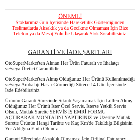
ÖNEMLİ
Stoklarımız Gün İçerisinde Hareketlilik Gösterdiğinden
Teslimatlarda Aksaklık ya da Gecikme Olmaması İçin Bize
Telefon ya da Mesaj Yolu İle Ulaşarak Stok Sorabilirsiniz.
GARANTİ VE İADE ŞARTLARI
OtoSuperMarket'ten Alınan Her Ürün Faturalı ve İthalatçı
ve/veya Üretici Garantilidir.
OtoSuperMarket'ten Almış Olduğunuz Her Ürünü Kullanılmadığı
ve/veya Ambalajı Hasar Görmediği Sürece 14 Gün İçerisinde
İade Edebilirsiniz.
Ürünün Garanti Sürecinde Sıkıntı Yaşamamak İçin Lütfen Almış
Olduğunuz Her Ürünü İster Özel Servis, İsterse Yetkili Servis
Olsun, Mutlak Surette SERVİS İŞ EMRİ FORMU
AÇTIRARAK MONTAJINI YAPTIRINIZ ve Üzerine Mutlak
Surette Ürünün Hangi Tarihte ve Kaç Km'de Takıldığı Bilgisinin
Yer Aldığına Emin Olunuz.
Garanti Sürecinde Aksaklık Olmaması İçin Orijinal Faturanızı