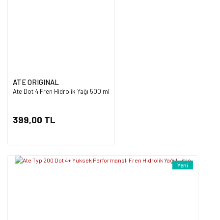
Ürün bilgilerinde hatalar bulunuyor.
Ürün fiyatı diğer sitelerden daha pahalı.
Bu ürüne benzer farklı alternatifler olmalı.
ATE ORIGINAL
Ate Dot 4 Fren Hidrolik Yağı 500 ml
Gönder
399,00 TL
Yeni