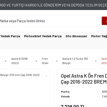
GO VE YURTİÇİ KARGO İLE GÖNDERİM VEYA DEPODA TESLİM SE
 Yedek Parça
Motosiklet Yedek Parça
Oto Aksesuar
Motor Yağ
Astra K (2016-
Fren
Astra K 1.2 Turbo 130
Opel
2022)
Diski
Beygir
202
Opel Astra K Ön Fren 
Çap 2016-2022 BRE
Marka
BR
Havale
7.41
7.728,00 TL