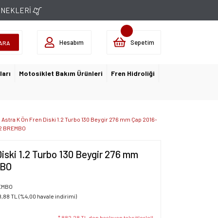
ÇENEKLERİ
Hesabım
Sepetim
ARA
ları
Motosiklet Bakım Ürünleri
Fren Hidroliği
 Astra K Ön Fren Diski 1.2 Turbo 130 Beygir 276 mm Çap 2016-
2 BREMBO
Diski 1.2 Turbo 130 Beygir 276 mm
MBO
EMBO
8,88 TL (%4,00 havale indirimi)
* 882,28 TL den başlayan taksitlerle!!