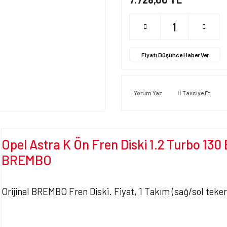
Fiyatı Düşünce Haber Ver
Yorum Yaz
Tavsiye Et
Opel Astra K Ön Fren Diski 1.2 Turbo 13
BREMBO
Orijinal BREMBO Fren Diski. Fiyat, 1 Takım (sağ/sol teker)
Bu ürünün fiyat bilgisi, resim, ürün açıklamalarında ve diğer konularda yet