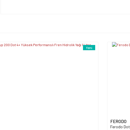
tarafımıza iletebilirsiniz.
Bu ürüne ilk yorumu siz y
Görüş ve önerileriniz için teşekkür ederiz.
Ürün resmi kalitesiz, bozuk veya görüntülenemiyor.
Yorum Yaz
Ürün açıklamasında eksik bilgiler bulunuyor.
Ürün bilgilerinde hatalar bulunuyor.
Ürün fiyatı diğer sitelerden daha pahalı.
Yeni
Bu ürüne benzer farklı alternatifler olmalı.
Gönder
FERODO
Ferodo Dot 