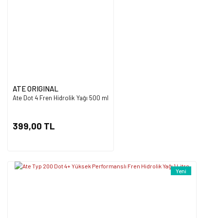
Ürün açıklamasında eksik bilgiler bulunuyor.
Ürün bilgilerinde hatalar bulunuyor.
Ürün fiyatı diğer sitelerden daha pahalı.
Bu ürüne benzer farklı alternatifler olmalı.
ATE ORIGINAL
Ate Dot 4 Fren Hidrolik Yağı 500 ml
Gönder
399,00 TL
Yeni