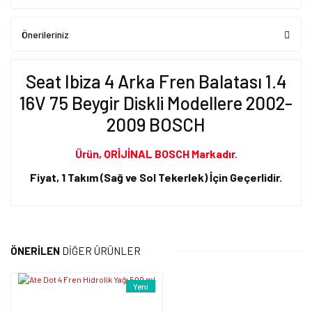
Önerileriniz
Seat Ibiza 4 Arka Fren Balatası 1.4
16V 75 Beygir Diskli Modellere 2002-
2009 BOSCH
Ürün, ORİJİNAL BOSCH Markadır.
Fiyat, 1 Takım (Sağ ve Sol Tekerlek) İçin Geçerlidir.
Bu ürünün fiyat bilgisi, resim, ürün açıklamalarında ve diğer
konularda yetersiz gördüğünüz noktaları öneri formunu kullanarak
Bu ürüne ilk yorumu siz yapın!
tarafımıza iletebilirsiniz.
ÖNERİLEN
DİĞER ÜRÜNLER
Görüş ve önerileriniz için teşekkür ederiz.
Yorum Yaz
Yeni
Ürün resmi kalitesiz, bozuk veya görüntülenemiyor.