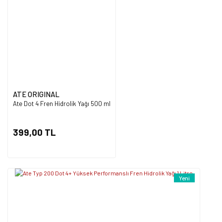
Ürün açıklamasında eksik bilgiler bulunuyor.
Ürün bilgilerinde hatalar bulunuyor.
Ürün fiyatı diğer sitelerden daha pahalı.
Bu ürüne benzer farklı alternatifler olmalı.
ATE ORIGINAL
Ate Dot 4 Fren Hidrolik Yağı 500 ml
Gönder
399,00 TL
Yeni