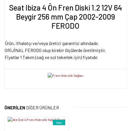
Seat Ibiza 4 Ön Fren Diski 1.2 12V 64
Beygir 256 mm Çap 2002-2009
FERODO
Ürün, ithalatçı ve/veya üretici garantisi altındadır.
ORİJİNAL FERODO olup birebir ölçülerde üretilmiştir.
Fiyatlar 1 Takım (sağ ve sol tekerlek için) fiyatıdır.
Bu ürünün fiyat bilgisi, resim, ürün açıklamalarında ve diğer
konularda yetersiz gördüğünüz noktaları öneri formunu kullanarak
Bu ürüne ilk yorumu siz yapın!
tarafımıza iletebilirsiniz.
ÖNERİLEN
DİĞER ÜRÜNLER
Görüş ve önerileriniz için teşekkür ederiz.
Yorum Yaz
Yeni
Ürün resmi kalitesiz, bozuk veya görüntülenemiyor.