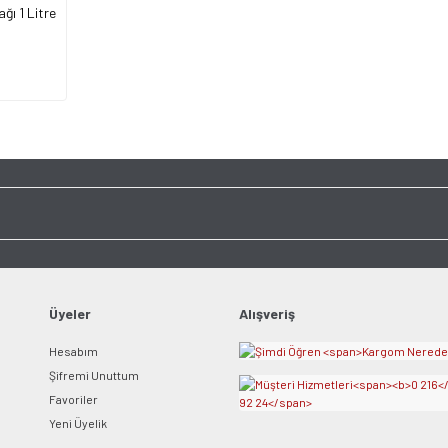
ğı 1 Litre
Üyeler
Alışveriş
Hesabım
Şifremi Unuttum
Favoriler
Yeni Üyelik