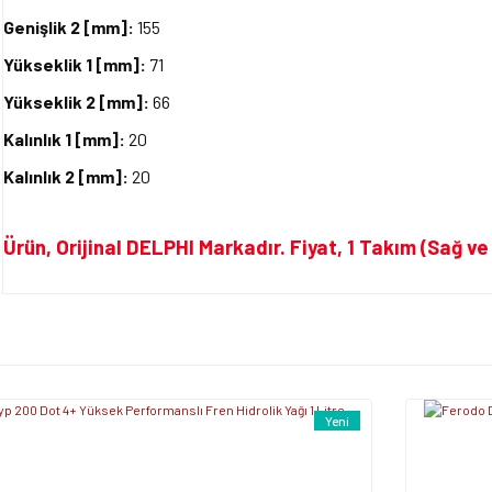
Genişlik 2 [mm]:
155
Yükseklik 1 [mm]:
71
Yükseklik 2 [mm]:
66
Kalınlık 1 [mm]:
20
Kalınlık 2 [mm]:
20
Ürün, Orijinal DELPHI Markadır. Fiyat, 1 Takım (Sağ ve 
Bu ürünün fiyat bilgisi, resim, ürün açıklamalarında ve diğer konularda yet
tarafımıza iletebilirsiniz.
Bu ürüne ilk yorumu siz y
Görüş ve önerileriniz için teşekkür ederiz.
Ürün resmi kalitesiz, bozuk veya görüntülenemiyor.
Yorum Yaz
Yeni
Ürün açıklamasında eksik bilgiler bulunuyor.
Ürün bilgilerinde hatalar bulunuyor.