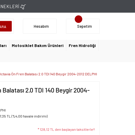
ÇENEKLERİ
Hesabım
Sepetim
ARA
ları
Motosiklet Bakım Ürünleri
Fren Hidroliği
ctavia Ön Fren Balatası 2.0 TDI 140 Beygir 2004-2012 DELPHI
 Balatası 2.0 TDI 140 Beygir 2004-
PHI
7,35 TL (%4,00 havale indirimi)
* 128,12 TL den başlayan taksitlerle!!