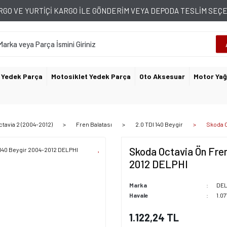
GO VE YURTİÇİ KARGO İLE GÖNDERİM VEYA DEPODA TESLİM SE
 Yedek Parça
Motosiklet Yedek Parça
Oto Aksesuar
Motor Yağ
ctavia 2 (2004-2012)
Fren Balatası
2.0 TDI 140 Beygir
Skoda O
Skoda Octavia Ön Fren
2012 DELPHI
Marka
DEL
Havale
1.07
1.122,24 TL