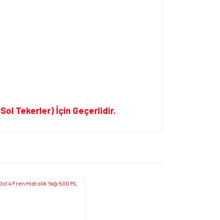
Sol Tekerler) İçin Geçerlidir.
ersiz gördüğünüz noktaları öneri formunu kullanarak
apın!