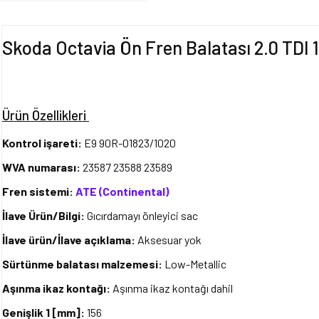
Skoda Octavia Ön Fren Balatası 2.0 TDI
Ürün Özellikleri
Kontrol işareti:
E9 90R-01823/1020
WVA numarası:
23587 23588 23589
Fren sistemi:
ATE (Continental)
İlave Ürün/Bilgi:
Gıcırdamayı önleyici sac
İlave ürün/İlave açıklama:
Aksesuar yok
Sürtünme balatası malzemesi:
Low-Metallic
Aşınma ikaz kontağı:
Aşınma ikaz kontağı dahil
Genişlik 1 [mm]:
156