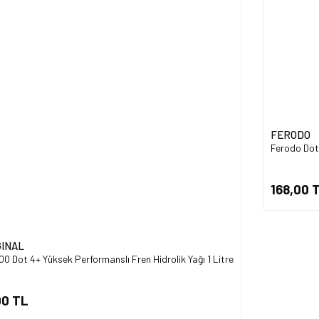
Ürün fiyatı diğer sitelerden daha pahalı.
Bu ürüne benzer farklı alternatifler olmalı.
Gönder
FERODO
Ferodo Dot 
168,00 
GINAL
0 Dot 4+ Yüksek Performanslı Fren Hidrolik Yağı 1 Litre
00 TL