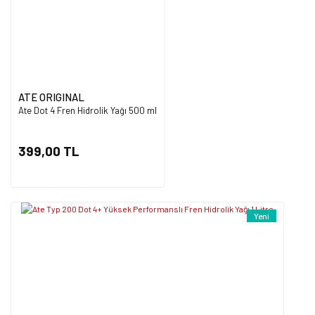
Ürün fiyatı diğer sitelerden daha pahalı.
Bu ürüne benzer farklı alternatifler olmalı.
ATE ORIGINAL
Ate Dot 4 Fren Hidrolik Yağı 500 ml
Gönder
399,00 TL
Yeni