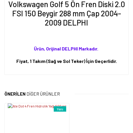
Volkswagen Golf 5 Ön Fren Diski 2.0
FSI 150 Beygir 288 mm Çap 2004-
2009 DELPHI
Ürün, Orijinal DELPHI Markadır.
Fiyat, 1 Takım (Sağ ve Sol Teker) İçin Geçerlidir.
Bu ürünün fiyat bilgisi, resim, ürün açıklamalarında ve diğer
konularda yetersiz gördüğünüz noktaları öneri formunu kullanarak
Bu ürüne ilk yorumu siz yapın!
tarafımıza iletebilirsiniz.
ÖNERİLEN
DİĞER ÜRÜNLER
Görüş ve önerileriniz için teşekkür ederiz.
Yorum Yaz
Yeni
Ürün resmi kalitesiz, bozuk veya görüntülenemiyor.
Ürün açıklamasında eksik bilgiler bulunuyor.
Ürün bilgilerinde hatalar bulunuyor.